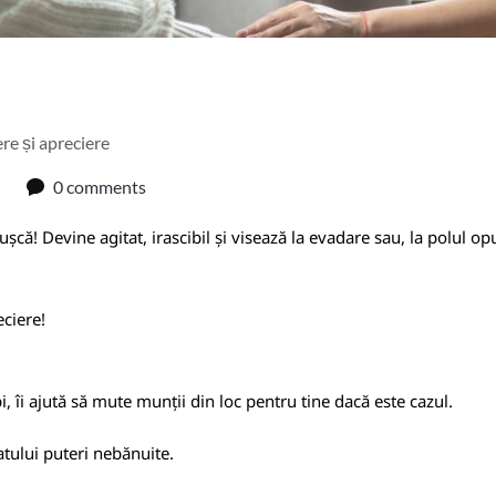
ere și apreciere
0 comments
șcă! Devine agitat, irascibil și visează la evadare sau, la polul opus
eciere!
i, îi ajută să mute munții din loc pentru tine dacă este cazul.
atului puteri nebănuite.