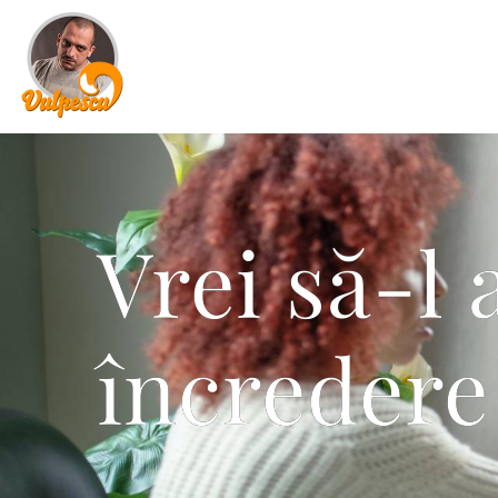
Vrei să-l 
încredere