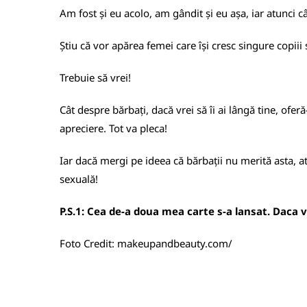
Am fost și eu acolo, am gândit și eu așa, iar atunci c
Știu că vor apărea femei care își cresc singure copiii 
Trebuie să vrei!
Cât despre bărbați, dacă vrei să îi ai lângă tine, ofer
apreciere. Tot va pleca!
Iar dacă mergi pe ideea că bărbații nu merită asta, at
sexuală!
P.S.1: Cea de-a doua mea carte s-a lansat. Daca vre
Foto Credit:
makeupandbeauty.com/