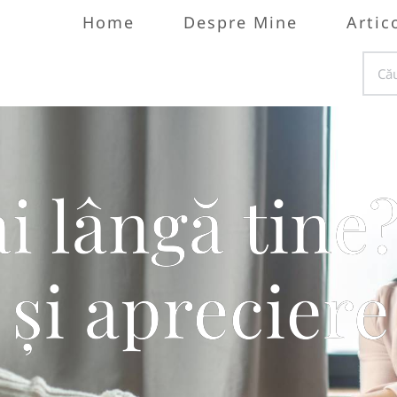
Home
Despre Mine
Artic
ai lângă tine
 și apreciere