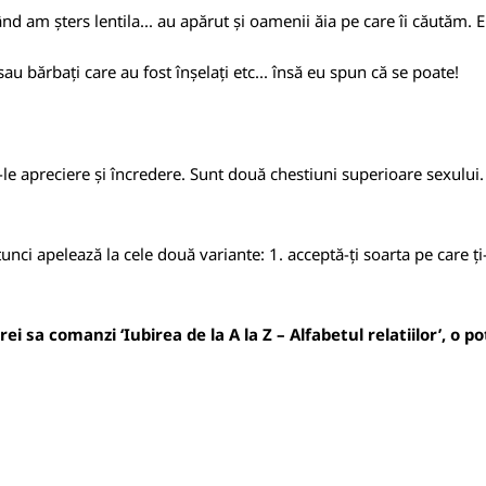
ând am șters lentila... au apărut și oamenii ăia pe care îi căutăm. 
sau bărbați care au fost înșelați etc... însă eu spun că se poate!
ă-le apreciere și încredere. Sunt două chestiuni superioare sexului. 
unci apelează la cele două variante: 1. acceptă-ți soarta pe care ț
i sa comanzi ‘Iubirea de la A la Z – Alfabetul relatiilor’, o p