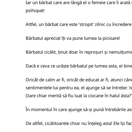
Iar un bărbat care are lângă el o femeie care îi arată 
psihopat!
Altfel, un bărbat care este 'stropit' zilnic cu încredere
Bărbatul apreciat îți va pune lumea la picioare!
Bărbatul cicălit, ținut doar în reproșuri și nemulțumir
Dacă e ceva ce urăște bărbatul pe lumea asta, ei bine,
Oricât de calm ar fi, oricât de educat ar fi, atunci c
sentimentele lui pentru ea, el ajunge să se întrebe: 
Oare chiar merită să fiu luat la ciocane în halul ăsta?'
În momentul în care ajunge să-și pună întrebările ast
De altfel, cicălitoarele chiar nu înțeleg asta! Ele își fac