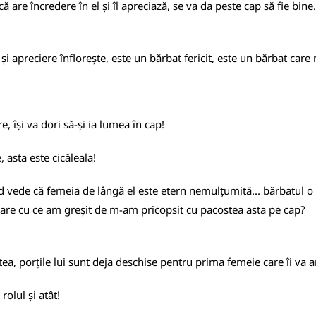
că are încredere în el și îl apreciază, se va da peste cap să fie bin
 și apreciere înflorește, este un bărbat fericit, este un bărbat care n
e, își va dori să-și ia lumea în cap!
 asta este cicăleala!
ând vede că femeia de lângă el este etern nemulțumită... bărbatul o 
'oare cu ce am greșit de m-am pricopsit cu pacostea asta pe cap?
ea, porțile lui sunt deja deschise pentru prima femeie care îi va a
 rolul și atât!