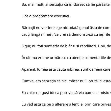
Ba, mai mult, ai senzația că își doresc să fie părăsit
E ca o programare execuției.
Bărbații nu vor înțelege niciodată genul ăsta de comp
cauți lângă mine?', 'ce vrei să demonstrezi cu ieșirile 
Sigur, nu toți sunt atât de blânzi și răbdători. Unii, d
În ultima vreme urmăresc cu atenție comentariile de
Aparent, lumea asta caută iubirea, sunt oameni care îț
Cumva, am senzația că nici măcar nu îl caută, ci aștea
Eu chiar nu gust ideea potrivit căreia oamenii mișto 
Eu văd asta ca pe o alterare a lentilei prin care priveșt