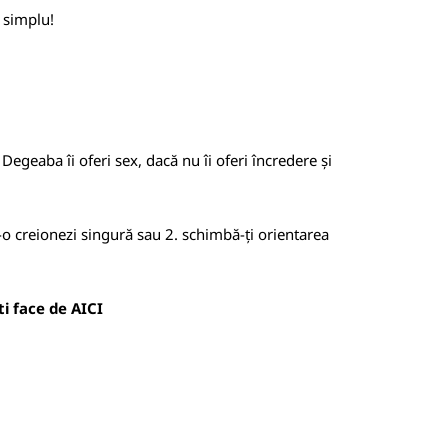
E simplu!
Degeaba îi oferi sex, dacă nu îi oferi încredere și
i-o creionezi singură sau 2. schimbă-ți orientarea
oti face de
AICI