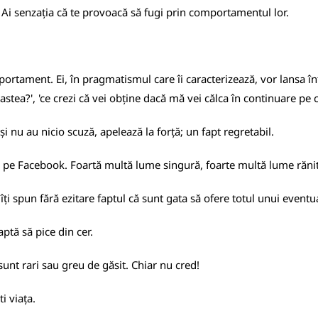
e. Ai senzația că te provoacă să fugi prin comportamentul lor.
ortament. Ei, în pragmatismul care îi caracterizează, vor lansa în
astea?', 'ce crezi că vei obține dacă mă vei călca în continuare pe c
eși nu au nicio scuză, apelează la forță; un fapt regretabil.
 pe Facebook. Foartă multă lume singură, foarte multă lume rănit
i spun fără ezitare faptul că sunt gata să ofere totul unui eventual
ptă să pice din cer.
sunt rari sau greu de găsit. Chiar nu cred!
i viața.