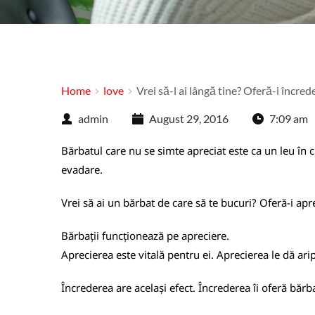
Home
love
Vrei să-l ai lângă tine? Oferă-i încred
admin
August 29, 2016
7:09 am
Bărbatul care nu se simte apreciat este ca un leu în cu
evadare.
Vrei să ai un bărbat de care să te bucuri? Oferă-i apr
Bărbații funcționează pe apreciere.
Aprecierea este vitală pentru ei. Aprecierea le dă arip
Încrederea are același efect. Încrederea îi oferă bărb