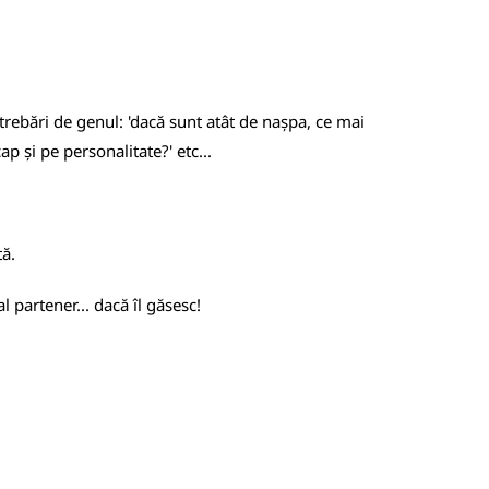
trebări de genul: 'dacă sunt atât de nașpa, ce mai
ap și pe personalitate?' etc...
ă.
 partener... dacă îl găsesc!