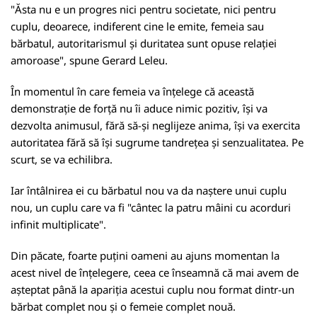
"Ăsta nu e un progres nici pentru societate, nici pentru
cuplu, deoarece, indiferent cine le emite, femeia sau
bărbatul, autoritarismul și duritatea sunt opuse relației
amoroase", spune Gerard Leleu.
În momentul în care femeia va înțelege că această
demonstrație de forță nu îi aduce nimic pozitiv, își va
dezvolta animusul, fără să-și neglijeze anima, își va exercita
autoritatea fără să își sugrume tandrețea și senzualitatea. Pe
scurt, se va echilibra.
Iar întâlnirea ei cu bărbatul nou va da naștere unui cuplu
nou, un cuplu care va fi "cântec la patru mâini cu acorduri
infinit multiplicate".
Din păcate, foarte puțini oameni au ajuns momentan la
acest nivel de înțelegere, ceea ce înseamnă că mai avem de
așteptat până la apariția acestui cuplu nou format dintr-un
bărbat complet nou și o femeie complet nouă.