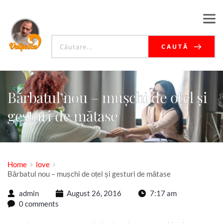
CAUTĂ
Bărbatul nou – mușchi de oțel și
gesturi de mătase
Home
love
Bărbatul nou – mușchi de oțel și gesturi de mătase
admin
August 26, 2016
7:17 am
0 comments