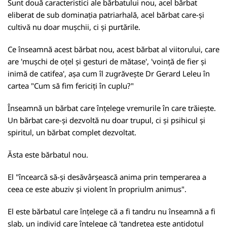
Sunt două caracteristici ale bărbatului nou, acel bărbat
eliberat de sub dominația patriarhală, acel bărbat care-și
cultivă nu doar mușchii, ci și purtările.
Ce înseamnă acest bărbat nou, acest bărbat al viitorului, care
are 'mușchi de oțel și gesturi de mătase', 'voință de fier și
inimă de catifea', așa cum îl zugrăvește Dr Gerard Leleu în
cartea "Cum să fim fericiți în cuplu?"
Înseamnă un bărbat care înțelege vremurile în care trăiește.
Un bărbat care-și dezvoltă nu doar trupul, ci și psihicul și
spiritul, un bărbat complet dezvoltat.
Ăsta este bărbatul nou.
El "încearcă să-și desăvârșească anima prin temperarea a
ceea ce este abuziv și violent în propriulm animus".
El este bărbatul care înțelege că a fi tandru nu înseamnă a fi
slab, un individ care înțelege că 'tandrețea este antidotul