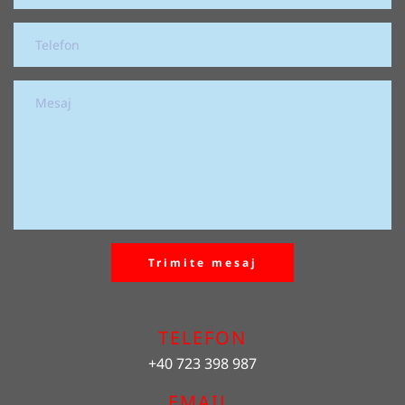
Trimite mesaj
TELEFON
+40 723 398 987
EMAIL 