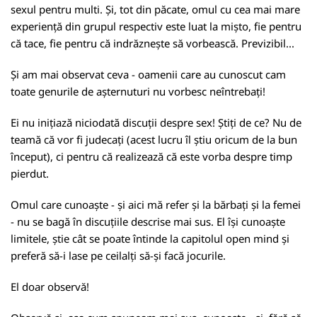
sexul pentru multi. Și, tot din păcate, omul cu cea mai mare
experiență din grupul respectiv este luat la mișto, fie pentru
că tace, fie pentru că indrăznește să vorbească. Previzibil...
Și am mai observat ceva - oamenii care au cunoscut cam
toate genurile de așternuturi nu vorbesc neîntrebați!
Ei nu inițiază niciodată discuții despre sex! Știți de ce? Nu de
teamă că vor fi judecați (acest lucru îl știu oricum de la bun
început), ci pentru că realizează că este vorba despre timp
pierdut.
Omul care cunoaște - și aici mă refer și la bărbați și la femei
- nu se bagă în discuțiile descrise mai sus. El își cunoaște
limitele, știe cât se poate întinde la capitolul open mind și
preferă să-i lase pe ceilalți să-și facă jocurile.
El doar observă!