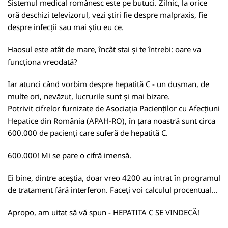
Sistemul medical românesc este pe butuci. Zilnic, la orice
oră deschizi televizorul, vezi știri fie despre malpraxis, fie
despre infecții sau mai știu eu ce.
Haosul este atât de mare, încât stai și te întrebi: oare va
funcționa vreodată?
Iar atunci când vorbim despre hepatită C - un dușman, de
multe ori, nevăzut, lucrurile sunt și mai bizare.
Potrivit cifrelor furnizate de Asociația Pacienților cu Afecțiuni
Hepatice din România (APAH-RO), în țara noastră sunt circa
600.000 de pacienți care suferă de hepatită C.
600.000! Mi se pare o cifră imensă.
Ei bine, dintre aceștia, doar vreo 4200 au intrat în programul
de tratament fără interferon. Faceți voi calculul procentual...
Apropo, am uitat să vă spun - HEPATITA C SE VINDECĂ!