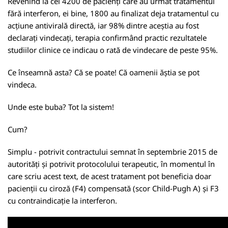
Revenind la cei 4200 de pacienți care au urmat tratamentul
fără interferon, ei bine, 1800 au finalizat deja tratamentul cu
acțiune antivirală directă, iar 98% dintre aceștia au fost
declarați vindecați, terapia confirmând practic rezultatele
studiilor clinice ce indicau o rată de vindecare de peste 95%.
Ce înseamnă asta? Că se poate! Că oamenii ăștia se pot
vindeca.
Unde este buba? Tot la sistem!
Cum?
Simplu - potrivit contractului semnat în septembrie 2015 de
autorități și potrivit protocolului terapeutic, în momentul în
care scriu acest text, de acest tratament pot beneficia doar
pacienții cu ciroză (F4) compensată (scor Child-Pugh A) și F3
cu contraindicație la interferon.