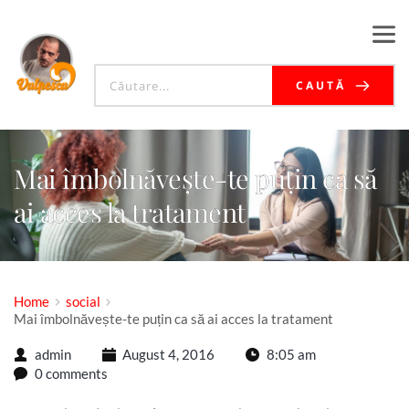
CAUTĂ
Mai îmbolnăvește-te puțin ca să
ai acces la tratament
Home
social
Mai îmbolnăvește-te puțin ca să ai acces la tratament
admin
August 4, 2016
8:05 am
0 comments