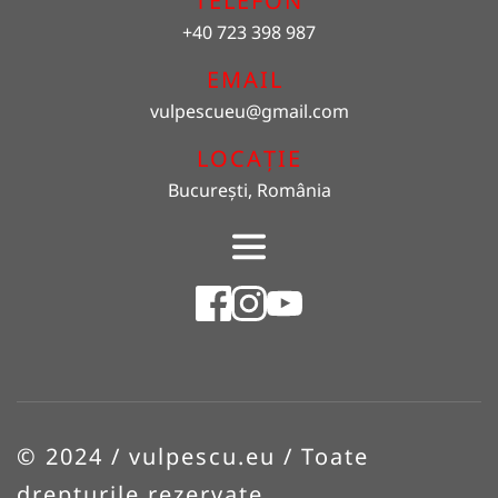
TELEFON
+40 723 398 987
EMAIL 
vulpescueu
@gmail.com
LOCAȚIE
București, România
© 2024 / vulpescu.eu / Toate 
drepturile rezervate