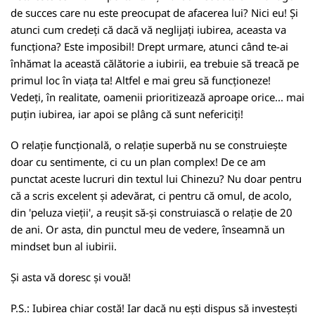
de succes care nu este preocupat de afacerea lui? Nici eu! Și
atunci cum credeți că dacă vă neglijați iubirea, aceasta va
funcționa? Este imposibil! Drept urmare, atunci când te-ai
înhămat la această călătorie a iubirii, ea trebuie să treacă pe
primul loc în viața ta! Altfel e mai greu să funcționeze!
Vedeți, în realitate, oamenii prioritizează aproape orice... mai
puțin iubirea, iar apoi se plâng că sunt nefericiți!
O relație funcțională, o relație superbă nu se construiește
doar cu sentimente, ci cu un plan complex! De ce am
punctat aceste lucruri din textul lui Chinezu? Nu doar pentru
că a scris excelent și adevărat, ci pentru că omul, de acolo,
din 'peluza vieții', a reușit să-și construiască o relație de 20
de ani. Or asta, din punctul meu de vedere, înseamnă un
mindset bun al iubirii.
Și asta vă doresc și vouă!
P.S.: Iubirea chiar costă! Iar dacă nu ești dispus să investești