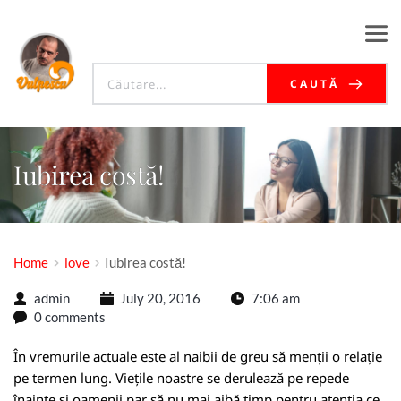
CAUTĂ
Iubirea costă!
Home
love
Iubirea costă!
admin
July 20, 2016
7:06 am
0 comments
În vremurile actuale este al naibii de greu să menții o relație
pe termen lung. Viețile noastre se derulează pe repede
înainte și oamenii par să nu mai aibă timp pentru atenția ce