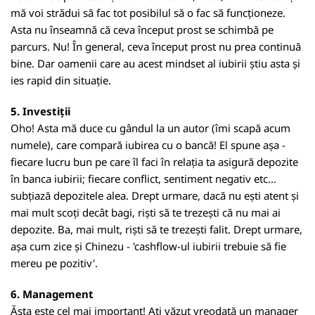
mă voi strădui să fac tot posibilul să o fac să funcționeze.
Asta nu înseamnă că ceva început prost se schimbă pe
parcurs. Nu! În general, ceva început prost nu prea continuă
bine. Dar oamenii care au acest mindset al iubirii știu asta și
ies rapid din situație.
5. Investiții
Oho! Asta mă duce cu gândul la un autor (îmi scapă acum
numele), care compară iubirea cu o bancă! El spune așa -
fiecare lucru bun pe care îl faci în relația ta asigură depozite
în banca iubirii; fiecare conflict, sentiment negativ etc...
subțiază depozitele alea. Drept urmare, dacă nu ești atent și
mai mult scoți decât bagi, riști să te trezești că nu mai ai
depozite. Ba, mai mult, riști să te trezești falit. Drept urmare,
așa cum zice și Chinezu - 'cashflow-ul iubirii trebuie să fie
mereu pe pozitiv'.
6. Management
Ăsta este cel mai important! Ați văzut vreodată un manager