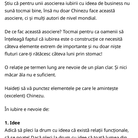
Știu că pentru unii asocierea iubirii cu ideea de business nu
sună tocmai bine, însă nu doar Chinezu face această
asociere, ci și mulți autori de nivel mondial.
De ce fac această asociere? Tocmai pentru ca oamenii să
înțeleagă faptul că iubirea este o construcție ce necesită
câteva elemente extrem de importante și nu doar niște
fluturi care-ți rătăcesc câteva luni prin stomac!
O relație pe termen lung are nevoie de un plan clar. Și nici
măcar ăla nu e suficient.
Haideți să vă punctez elementele pe care le amintește
(excelent) Chinezu.
În iubire e nevoie de:
1. Idee
Adică să pleci la drum cu ideea că există relații funcționale,
că se poate! Dacă pleci la drum cu idee că toată lumea din