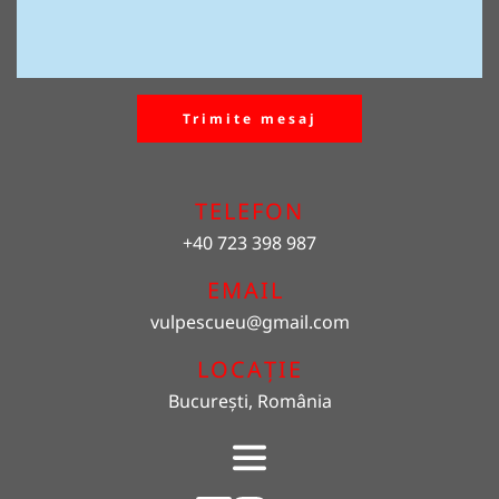
Trimite mesaj
TELEFON
+40 723 398 987
EMAIL 
vulpescueu
@gmail.com
LOCAȚIE
București, România