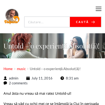
CAUTĂ
Untold – o experiență Absolut(ă)!
Home
music
Untold – o experiență Absolut(ă)!
admin
July 11, 2016
8:31 am
2 comments
Anul ăsta nu vreau să mai ratez Untold-ul!
Vreau să văd cu ochii mei ce se întâmplă la Cluj în perioada