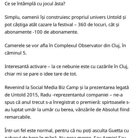
Ce se întâmplă cu jocul ăsta?
Simplu, oamenii își construiesc propriul univers Untold și
pot câștiga atât cazare la festival – 360 de locuri, cât și
abonamente -100 de abonamente.
Camerele se vor afla în Complexul Observator din Cluj, în
căminul 5.
Interesantă activare – la ce nebunie este cu cazările în Cluj,
chiar mi se pare o idee tare de tot.
Revenind la Social Media Biz Camp și la prezentarea legată
de Untold 2015, Radu -reprezentantul companiei – ne-a
spus că anul trecut s-a înregistrat o premieră: spirtoasele s-
au luptat umăr la umăr cu berea, vânzările de Absolut fiind
remarcabile.
Într-un fel este normal, pentru că nu poți asculta Guetta cu
paharul de bere în mână. Nu prea merge. Sau Armin! Sau