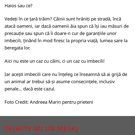
Haios sau ce?
Vedeți în ce țară trăim? Câinii sunt hrăniți pe stradă, încă
atacă oameni, iar dacă oamenii ăia spun că își iau măsuri de
precauție sau spun că îi doare-n cur de garanțiile unor
imbecili, ținând în mod firesc la propria viață, lumea sare la
beregata lor.
Aici nu este un caz cu câini, ci un caz cu imbecili!
Iar acești imbecili care nu înțeleg ce înseamnă să ai grijă de
un animal ar trebui să-și asume consecințele, inclusiv
penale... dacă este cazul.
Foto Credit:
Andreea Marin pentru prieteni
TRIMITE-MI UN MESAJ