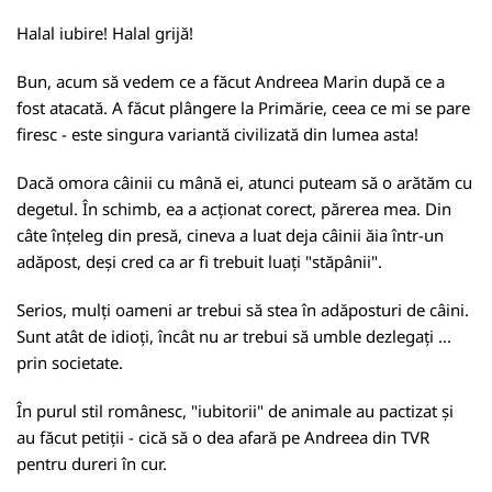
Halal iubire! Halal grijă!
Bun, acum să vedem ce a făcut Andreea Marin după ce a
fost atacată. A făcut plângere la Primărie, ceea ce mi se pare
firesc - este singura variantă civilizată din lumea asta!
Dacă omora câinii cu mână ei, atunci puteam să o arătăm cu
degetul. În schimb, ea a acționat corect, părerea mea. Din
câte înțeleg din presă, cineva a luat deja câinii ăia într-un
adăpost, deși cred ca ar fi trebuit luați "stăpânii".
Serios, mulți oameni ar trebui să stea în adăposturi de câini.
Sunt atât de idioți, încât nu ar trebui să umble dezlegați ...
prin societate.
În purul stil românesc, "iubitorii" de animale au pactizat și
au făcut petiții - cică să o dea afară pe Andreea din TVR
pentru dureri în cur.