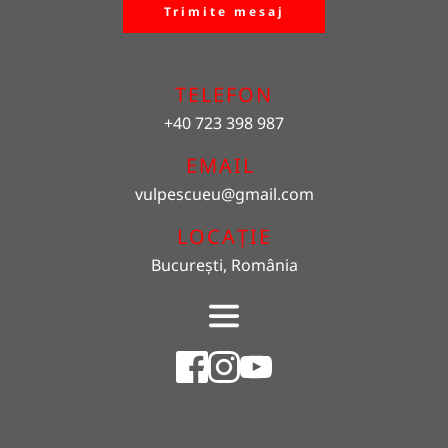
Trimite mesaj
TELEFON
+40 723 398 987
EMAIL 
vulpescueu
@gmail.com
LOCAȚIE
București, România