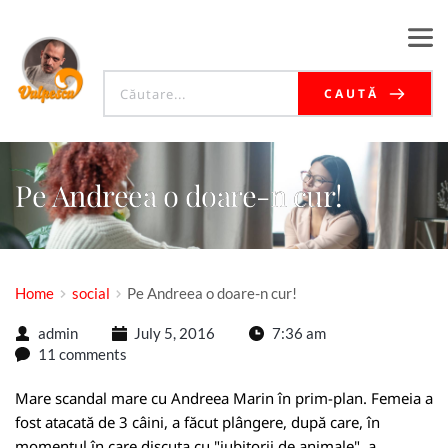
CAUTĂ
Pe Andreea o doare-n cur!
Home
social
Pe Andreea o doare-n cur!
admin
July 5, 2016
7:36 am
11 comments
Mare scandal mare cu Andreea Marin în prim-plan. Femeia a
fost atacată de 3 câini, a făcut plângere, după care, în
momentul în care discuta cu "iubitorii de animale", a