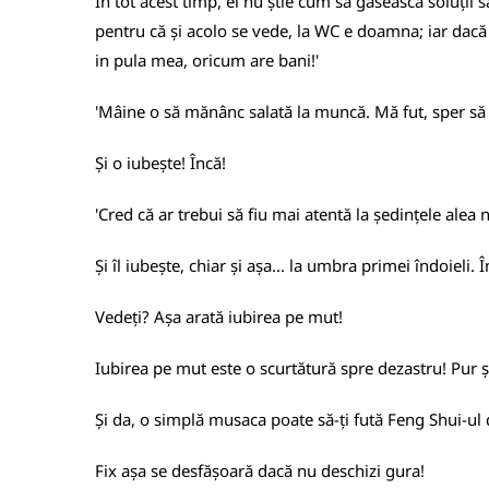
În tot acest timp, el nu știe cum să găsească soluții
pentru că și acolo se vede, la WC e doamna; iar dacă a
in pula mea, oricum are bani!'
'Mâine o să mănânc salată la muncă. Mă fut, sper să n
Și o iubește! Încă!
'Cred că ar trebui să fiu mai atentă la ședințele alea
Și îl iubește, chiar și așa... la umbra primei îndoieli. Î
Vedeți? Așa arată iubirea pe mut!
Iubirea pe mut este o scurtătură spre dezastru! Pur 
Și da, o simplă musaca poate să-ți fută Feng Shui-ul 
Fix așa se desfășoară dacă nu deschizi gura!