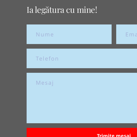
Ia legătura cu mine!
Trimite mesaj