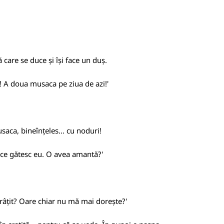
ă care se duce și își face un duș.
a! A doua musaca pe ziua de azi!'
saca, bineînțeles... cu noduri!
ce ce gătesc eu. O avea amantă?'
urâțit? Oare chiar nu mă mai dorește?'