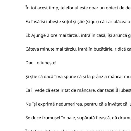
În tot acest timp, telefonul este doar un obiect de de
Ea însă își iubește soțul și știe (sigur) că i-ar plăcea
El: Ajunge 2 ore mai târziu, intră în casă, își aruncă 
Câteva minute mai târziu, intră în bucătărie, ridică c
Dar... o iubește!
Și știe că dacă îi va spune că și la prânz a mâncat mu
Ea îl vede că este iritat de mâncare, dar tace! Îl iub
Nu își exprimă nedumerirea, pentru că a învățat că i
Se duce frumușel în baie, supărată fleașcă, dă drumul