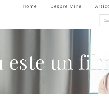
Home
Despre Mine
Artic
u este un fi