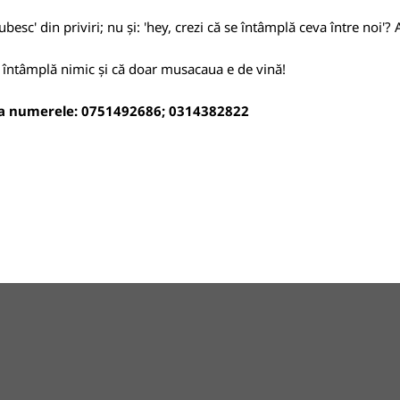
iubesc' din priviri; nu și: 'hey, crezi că se întâmplă ceva între noi'?
se întâmplă nimic și că doar musacaua e de vină!
 la numerele: 0751492686; 0314382822