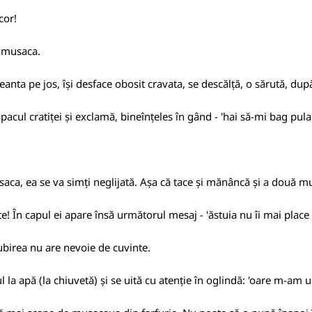
cor!
 o musaca.
geanta pe jos, își desface obosit cravata, se descălță, o sărută, dup
apacul cratiței și exclamă, bineînțeles în gând - 'hai să-mi bag pul
saca, ea se va simți neglijată. Așa că tace și mănâncă și a două mu
ește! În capul ei apare însă următorul mesaj - 'ăstuia nu îi mai pla
ubirea nu are nevoie de cuvinte.
 la apă (la chiuvetă) și se uită cu atenție în oglindă: 'oare m-am 