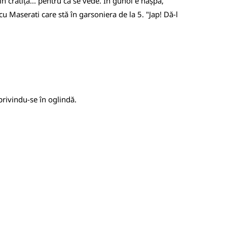
n cratiță... pentru că se vede. În gunoi e nașpa,
u Maserati care stă în garsoniera de la 5. "Jap! Dă-l
privindu-se în oglindă.