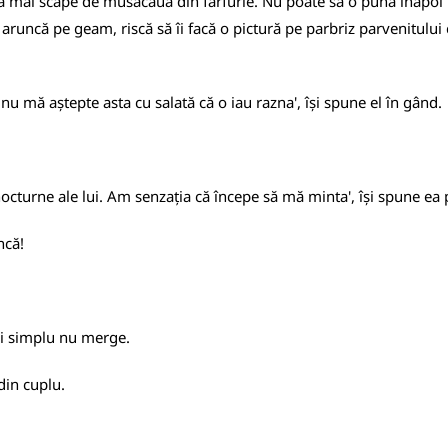
 să mai scape de musacaua din farfurie. Nu poate să o pună înapoi î
runcă pe geam, riscă să îi facă o pictură pe parbriz parvenitului c
u mă aștepte asta cu salată că o iau razna', își spune el în gând.
 nocturne ale lui. Am senzația că începe să mă minta', își spune ea 
ncă!
și simplu nu merge.
din cuplu.