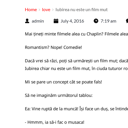
Home
love
Iubirea nu este un film mut
admin
July 4, 2016
7:19 am
Mai țineți minte filmele alea cu Chaplin? Filmele al
Romantism? Nope! Comedie!
Dacă vrei să râzi, poți să urmărești un film mut; dacă 
Iubirea chiar nu este un film mut, în ciuda tuturor r
Mi se pare un concept cât se poate fals!
Să ne imaginăm următorul tablou:
Ea: Vine ruptă de la muncă! Își face un duș, se înti
- Hmmm, ia să-i fac o musaca!