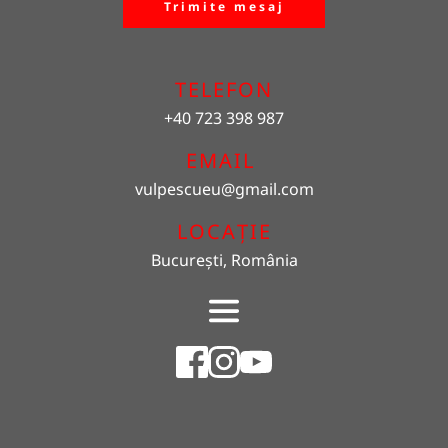
Trimite mesaj
TELEFON
+40 723 398 987
EMAIL 
vulpescueu
@gmail.com
LOCAȚIE
București, România