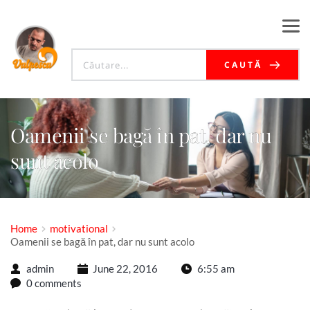
CAUTĂ
Oamenii se bagă în pat, dar nu
sunt acolo
Home
motivational
Oamenii se bagă în pat, dar nu sunt acolo
admin
June 22, 2016
6:55 am
0 comments