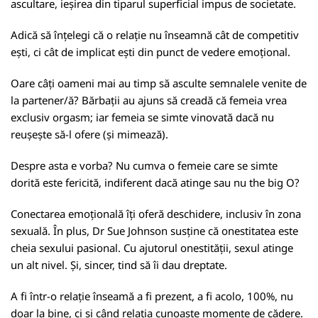
ascultare, ieșirea din tiparul superficial impus de societate.
Adică să înțelegi că o relație nu înseamnă cât de competitiv
ești, ci cât de implicat ești din punct de vedere emoțional.
Oare câți oameni mai au timp să asculte semnalele venite de
la partener/ă? Bărbații au ajuns să creadă că femeia vrea
exclusiv orgasm; iar femeia se simte vinovată dacă nu
reușește să-l ofere (și mimează).
Despre asta e vorba? Nu cumva o femeie care se simte
dorită este fericită, indiferent dacă atinge sau nu the big O?
Conectarea emoțională îți oferă deschidere, inclusiv în zona
sexuală. În plus, Dr Sue Johnson susține că onestitatea este
cheia sexului pasional. Cu ajutorul onestității, sexul atinge
un alt nivel. Și, sincer, tind să îi dau dreptate.
A fi într-o relație înseamă a fi prezent, a fi acolo, 100%, nu
doar la bine, ci și când relația cunoaște momente de cădere.