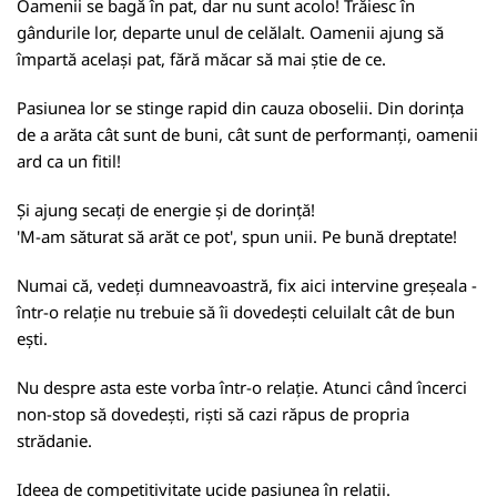
Oamenii se bagă în pat, dar nu sunt acolo! Trăiesc în
gândurile lor, departe unul de celălalt. Oamenii ajung să
împartă același pat, fără măcar să mai știe de ce.
Pasiunea lor se stinge rapid din cauza oboselii. Din dorința
de a arăta cât sunt de buni, cât sunt de performanți, oamenii
ard ca un fitil!
Și ajung secați de energie și de dorință!
'M-am săturat să arăt ce pot', spun unii. Pe bună dreptate!
Numai că, vedeți dumneavoastră, fix aici intervine greșeala -
într-o relație nu trebuie să îi dovedești celuilalt cât de bun
ești.
Nu despre asta este vorba într-o relație. Atunci când încerci
non-stop să dovedești, riști să cazi răpus de propria
strădanie.
Ideea de competitivitate ucide pasiunea în relații.