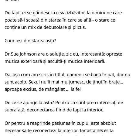
De fapt, ei se gândesc la ceva izbăvitor, la o minune care
poate să-i scoată din starea în care se află - o stare ce
conține un mix de debusolare și plictis.
Cum ieși din starea asta?
Dr Sue Johnson are o soluție, zic eu, interesantă: oprește
muzica exterioară și ascultă-ți muzica interioară.
Da, așa cum am scris în titlul, oamenii se bagă în pat, dar nu
sunt acolo. Sexul nu îi mai mulțumesc, de ținut în brațe...
aproape exclus, de mângâiat ... la fel
De ce se ajunge la asta? Pentru că sunt prea interesați de
suprafață, deconectarea fiind de fapt la interior.
Or pentru a reaprinde pasiunea în cuplu, este absolut
necesar să te reconectezi la interior. Iar asta necesită