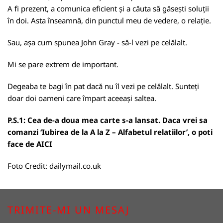
A fi prezent, a comunica eficient și a căuta să găsești soluții
în doi. Asta înseamnă, din punctul meu de vedere, o relație.
Sau, așa cum spunea John Gray - să-l vezi pe celălalt.
Mi se pare extrem de important.
Degeaba te bagi în pat dacă nu îl vezi pe celălalt. Sunteți
doar doi oameni care împart aceeași saltea.
P.S.1: Cea de-a doua mea carte s-a lansat. Daca vrei sa
comanzi ‘Iubirea de la A la Z – Alfabetul relatiilor’, o poti
face de
AICI
Foto Credit:
dailymail.co.uk
TRIMITE-MI UN MESAJ