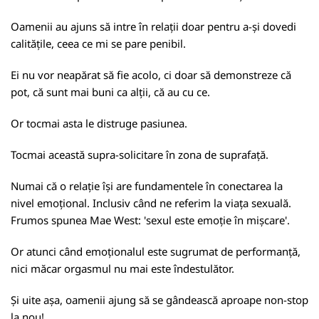
Oamenii au ajuns să intre în relații doar pentru a-și dovedi
calitățile, ceea ce mi se pare penibil.
Ei nu vor neapărat să fie acolo, ci doar să demonstreze că
pot, că sunt mai buni ca alții, că au cu ce.
Or tocmai asta le distruge pasiunea.
Tocmai această supra-solicitare în zona de suprafață.
Numai că o relație își are fundamentele în conectarea la
nivel emoțional. Inclusiv când ne referim la viața sexuală.
Frumos spunea Mae West: 'sexul este emoție în mișcare'.
Or atunci când emoționalul este sugrumat de performanță,
nici măcar orgasmul nu mai este îndestulător.
Și uite așa, oamenii ajung să se gândească aproape non-stop
la nou!