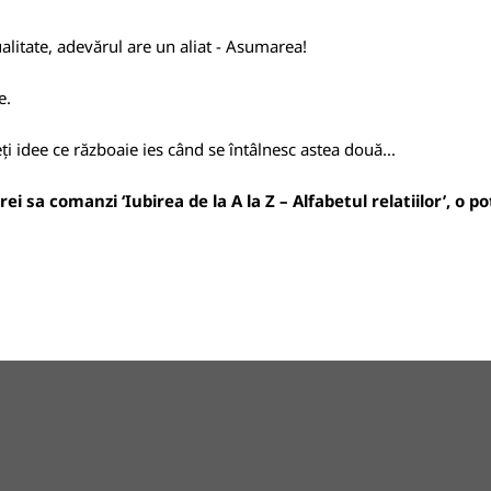
ualitate, adevărul are un aliat - Asumarea!
e.
 idee ce războaie ies când se întâlnesc astea două...
i sa comanzi ‘Iubirea de la A la Z – Alfabetul relatiilor’, o p