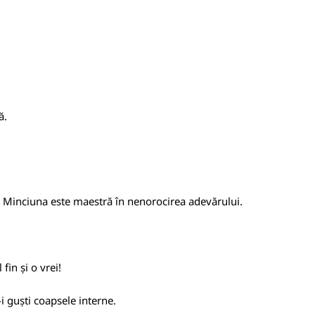
ă.
e. Minciuna este maestră în nenorocirea adevărului.
fin și o vrei!
-i guști coapsele interne.