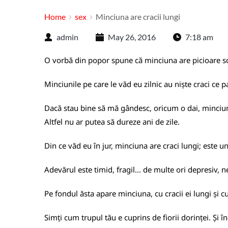
Home
sex
Minciuna are cracii lungi
admin
May 26, 2016
7:18 am
O vorbă din popor spune că minciuna are picioare scu
Minciunile pe care le văd eu zilnic au niște craci ce 
Dacă stau bine să mă gândesc, oricum o dai, minciun
Altfel nu ar putea să dureze ani de zile.
Din ce văd eu în jur, minciuna are craci lungi; este 
Adevărul este timid, fragil... de multe ori depresiv, 
Pe fondul ăsta apare minciuna, cu cracii ei lungi și cu
Simți cum trupul tău e cuprins de fiorii dorinței. Și în