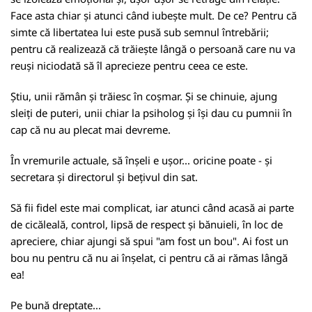
Face asta chiar și atunci când iubește mult. De ce? Pentru că
simte că libertatea lui este pusă sub semnul întrebării;
pentru că realizează că trăiește lângă o persoană care nu va
reuși niciodată să îl aprecieze pentru ceea ce este.
Știu, unii rămân și trăiesc în coșmar. Și se chinuie, ajung
sleiți de puteri, unii chiar la psiholog și își dau cu pumnii în
cap că nu au plecat mai devreme.
În vremurile actuale, să înșeli e ușor... oricine poate - și
secretara și directorul și bețivul din sat.
Să fii fidel este mai complicat, iar atunci când acasă ai parte
de cicăleală, control, lipsă de respect și bănuieli, în loc de
apreciere, chiar ajungi să spui "am fost un bou". Ai fost un
bou nu pentru că nu ai înșelat, ci pentru că ai rămas lângă
ea!
Pe bună dreptate...