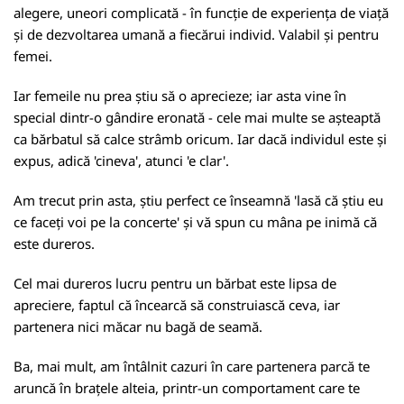
alegere, uneori complicată - în funcție de experiența de viață
și de dezvoltarea umană a fiecărui individ. Valabil și pentru
femei.
Iar femeile nu prea știu să o aprecieze; iar asta vine în
special dintr-o gândire eronată - cele mai multe se așteaptă
ca bărbatul să calce strâmb oricum. Iar dacă individul este și
expus, adică 'cineva', atunci 'e clar'.
Am trecut prin asta, știu perfect ce înseamnă 'lasă că știu eu
ce faceți voi pe la concerte' și vă spun cu mâna pe inimă că
este dureros.
Cel mai dureros lucru pentru un bărbat este lipsa de
apreciere, faptul că încearcă să construiască ceva, iar
partenera nici măcar nu bagă de seamă.
Ba, mai mult, am întâlnit cazuri în care partenera parcă te
aruncă în brațele alteia, printr-un comportament care te