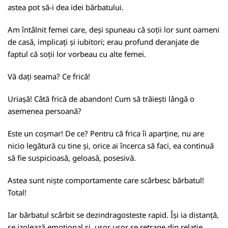
astea pot să-i dea idei bărbatului.
Am întâlnit femei care, deși spuneau că soții lor sunt oameni
de casă, implicați și iubitori; erau profund deranjate de
faptul că soții lor vorbeau cu alte femei.
Vă dați seama? Ce frică!
Uriașă! Câtă frică de abandon! Cum să trăiești lângă o
asemenea persoană?
Este un coșmar! De ce? Pentru că frica îi aparține, nu are
nicio legătură cu tine și, orice ai încerca să faci, ea continuă
să fie suspicioasă, geloasă, posesivă.
Astea sunt niște comportamente care scârbesc bărbatul!
Total!
Iar bărbatul scârbit se dezindragosteste rapid. Își ia distanță,
se izolează emoțional și, ușor ușor se retrage din relație.