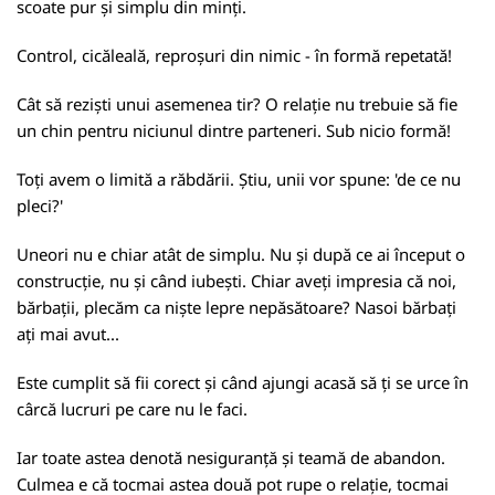
scoate pur și simplu din minți.
Control, cicăleală, reproșuri din nimic - în formă repetată!
Cât să reziști unui asemenea tir? O relație nu trebuie să fie
un chin pentru niciunul dintre parteneri. Sub nicio formă!
Toți avem o limită a răbdării. Știu, unii vor spune: 'de ce nu
pleci?'
Uneori nu e chiar atât de simplu. Nu și după ce ai început o
construcție, nu și când iubești. Chiar aveți impresia că noi,
bărbații, plecăm ca niște lepre nepăsătoare? Nasoi bărbați
ați mai avut...
Este cumplit să fii corect și când ajungi acasă să ți se urce în
cârcă lucruri pe care nu le faci.
Iar toate astea denotă nesiguranță și teamă de abandon.
Culmea e că tocmai astea două pot rupe o relație, tocmai