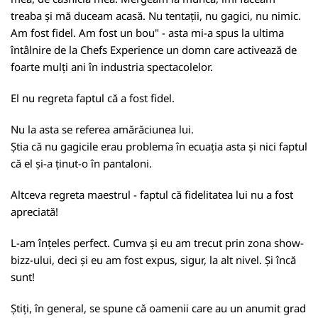
treaba și mă duceam acasă. Nu tentații, nu gagici, nu nimic.
Am fost fidel. Am fost un bou" - asta mi-a spus la ultima
întâlnire de la Chefs Experience un domn care activează de
foarte mulți ani în industria spectacolelor.
El nu regreta faptul că a fost fidel.
Nu la asta se referea amărăciunea lui.
Știa că nu gagicile erau problema în ecuația asta și nici faptul
că el și-a ținut-o în pantaloni.
Altceva regreta maestrul - faptul că fidelitatea lui nu a fost
apreciată!
L-am înțeles perfect. Cumva și eu am trecut prin zona show-
bizz-ului, deci și eu am fost expus, sigur, la alt nivel. Și încă
sunt!
Știți, în general, se spune că oamenii care au un anumit grad