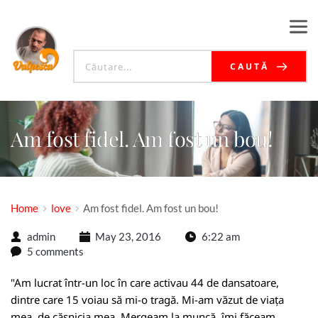
CAUTĂ
Am fost fidel. Am fost un bou!
Home
love
Am fost fidel. Am fost un bou!
admin
May 23, 2016
6:22 am
5 comments
"Am lucrat într-un loc în care activau 44 de dansatoare,
dintre care 15 voiau să mi-o tragă. Mi-am văzut de viața
mea, de căsnicia mea. Mergeam la muncă, îmi făceam