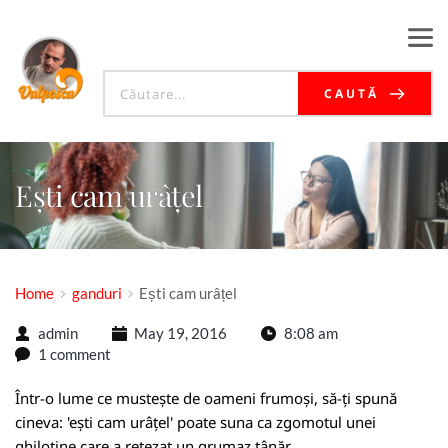
CAUTĂ
Ești cam urâțel
Home
ganduri
Ești cam urâțel
admin
May 19, 2016
8:08 am
1 comment
Într-o lume ce mustește de oameni frumoși, să-ți spună
cineva: 'ești cam urâțel' poate suna ca zgomotul unei
ghilotine care a retezat un grumaz tânăr.