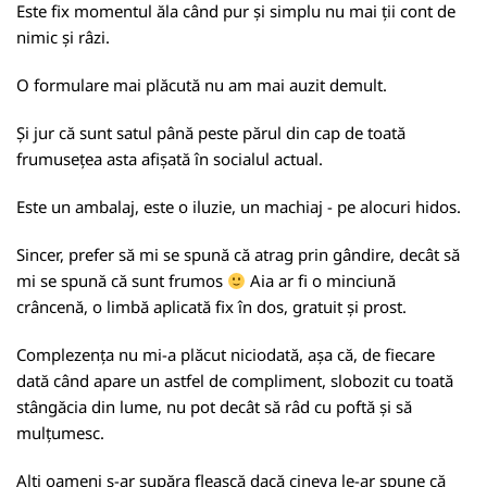
Este fix momentul ăla când pur și simplu nu mai ții cont de
nimic și râzi.
O formulare mai plăcută nu am mai auzit demult.
Și jur că sunt satul până peste părul din cap de toată
frumusețea asta afișată în socialul actual.
Este un ambalaj, este o iluzie, un machiaj - pe alocuri hidos.
Sincer, prefer să mi se spună că atrag prin gândire, decât să
mi se spună că sunt frumos
Aia ar fi o minciună
crâncenă, o limbă aplicată fix în dos, gratuit și prost.
Complezența nu mi-a plăcut niciodată, așa că, de fiecare
dată când apare un astfel de compliment, slobozit cu toată
stângăcia din lume, nu pot decât să râd cu poftă și să
mulțumesc.
Alți oameni s-ar supăra fleașcă dacă cineva le-ar spune că