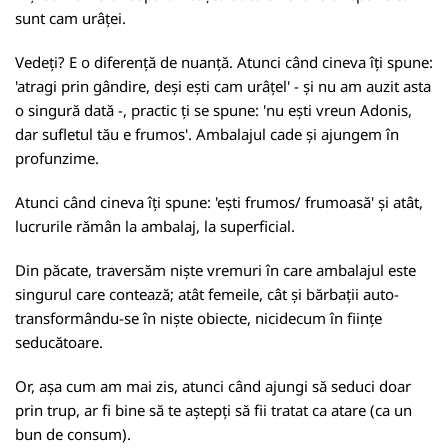
sunt cam urâței.
Vedeți? E o diferență de nuanță. Atunci când cineva îți spune:
'atragi prin gândire, deși ești cam urâțel' - și nu am auzit asta
o singură dată -, practic ți se spune: 'nu ești vreun Adonis,
dar sufletul tău e frumos'. Ambalajul cade și ajungem în
profunzime.
Atunci când cineva îți spune: 'ești frumos/ frumoasă' și atât,
lucrurile rămân la ambalaj, la superficial.
Din păcate, traversăm niște vremuri în care ambalajul este
singurul care contează; atât femeile, cât și bărbații auto-
transformându-se în niște obiecte, nicidecum în ființe
seducătoare.
Or, așa cum am mai zis, atunci când ajungi să seduci doar
prin trup, ar fi bine să te aștepți să fii tratat ca atare (ca un
bun de consum).