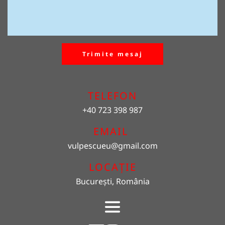
Trimite mesaj
TELEFON
+40 723 398 987
EMAIL 
vulpescueu
@gmail.com
LOCAȚIE
București, România