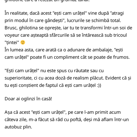
În realitate, dacă acest "ești cam urâțel" vine după "atragi
prin modul în care gândești", lucrurile se schimbă total.
Brusc, ghilotina se oprește, iar tu te transformi într-un soi de
voyeur care așteaptă sfârcurile să se întărească sub tricoul
"țintei"
În lumea asta, care arată ca o adunare de ambalaje, "ești
cam urâțel" poate fi un compliment cât se poate de frumos.
"Ești cam urâțel" nu este spus cu răutate sau cu
superioritate, ci cu acea doză de realism plăcut. Evident că și
tu ești conștient de faptul că ești cam urâțel :))
Doar ai oglinzi în casă!
Așa că acest "ești cam urâțel", pe care l-am primit acum
câteva zile, m-a făcut să râd cu poftă, deși mă aflam într-un
autobuz plin.