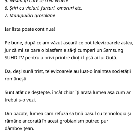
5. Nesimțiți care se cred vedete
6. Știri cu violuri, furturi, omoruri etc.
7. Manipulări grosolane
Iar lista poate continua!
Pe bune, după ce am văzut aseară ce pot televizoarele astea,
jur că mi se pare o blasfemie să-ți cumperi un Samsung
SUHD TV pentru a privi printre dinții lipsă ai lui Guță.
Da, deși sună trist, televizoarele au luat-o înaintea societății
românești.
Sunt atât de deștepte, încât chiar îți arată lumea așa cum ar
trebui s-o vezi.
Din păcate, lumea cam refuză să țină pasul cu tehnologia și
rămâne ancorată în acest grobianism putred pur
dâmbovițean.