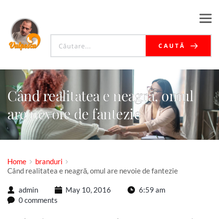
CAUTĂ
Când realitatea e neagră, omul
are nevoie de fantezie
Home
branduri
Când realitatea e neagră, omul are nevoie de fantezie
admin
May 10, 2016
6:59 am
0 comments