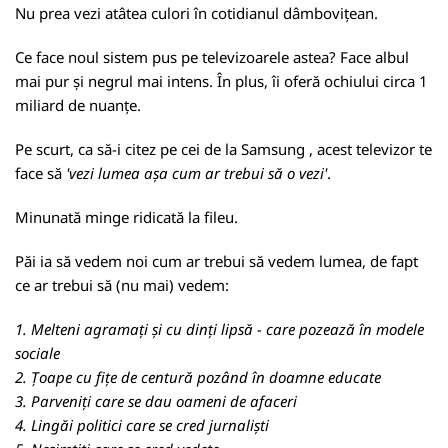
Nu prea vezi atâtea culori în cotidianul dâmbovițean.
Ce face noul sistem pus pe televizoarele astea? Face albul
mai pur și negrul mai intens. În plus, îi oferă ochiului circa 1
miliard de nuanțe.
Pe scurt, ca să-i citez pe cei de la Samsung , acest televizor te
face să
'vezi lumea așa cum ar trebui să o vezi'
.
Minunată minge ridicată la fileu.
Păi ia să vedem noi cum ar trebui să vedem lumea, de fapt
ce ar trebui să (nu mai) vedem:
1. Melteni agramați și cu dinți lipsă - care pozează în modele
sociale
2. Țoape cu fițe de centură pozând în doamne educate
3. Parveniți care se dau oameni de afaceri
4. Lingăi politici care se cred jurnaliști