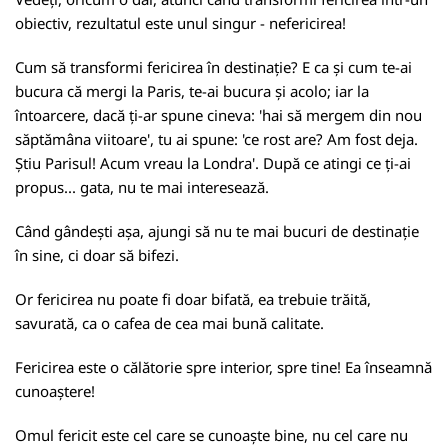
obiectiv, rezultatul este unul singur - nefericirea!
Cum să transformi fericirea în destinație? E ca și cum te-ai
bucura că mergi la Paris, te-ai bucura și acolo; iar la
întoarcere, dacă ți-ar spune cineva: 'hai să mergem din nou
săptămâna viitoare', tu ai spune: 'ce rost are? Am fost deja.
Știu Parisul! Acum vreau la Londra'. După ce atingi ce ți-ai
propus... gata, nu te mai interesează.
Când gândești așa, ajungi să nu te mai bucuri de destinație
în sine, ci doar să bifezi.
Or fericirea nu poate fi doar bifată, ea trebuie trăită,
savurată, ca o cafea de cea mai bună calitate.
Fericirea este o călătorie spre interior, spre tine! Ea înseamnă
cunoaștere!
Omul fericit este cel care se cunoaște bine, nu cel care nu