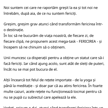
Noi suntem cei care ne raportăm greșit la ea și tot noi ne
întrebăm, după aia, de ce nu suntem fericiți.
Greșim, greșim grav atunci când transformăm fericirea într-
o destinație.
În loc să ne bucurăm de viața noastră, de fiecare zi, de
fiecare clipă, ne propunem acest mega-task - FERICIREA - și
începem să ne chinuim să o obținem.
Unii muncesc ca disperații pentru a obține un statut care să-i
facă fericiți. Iar când ajung acolo, sunt atât de sleiți de puteri,
încât nu se mai pot bucura de el.
Alții încearcă tot felul de rețete importate - de la yoga și
până la meditație - și doar par că au atins fericirea. În foarte
multe cazuri, acele rețete nu funcționează tocmai pentru că
nu se pupă cu subiectul care apelează la ele.
Vedeți, oricum o dai, atunci când transformi fericirea într-un