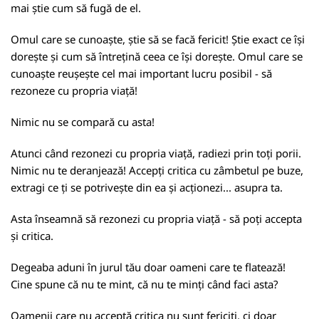
mai știe cum să fugă de el.
Omul care se cunoaște, știe să se facă fericit! Știe exact ce își
dorește și cum să întrețină ceea ce își dorește. Omul care se
cunoaște reușește cel mai important lucru posibil - să
rezoneze cu propria viață!
Nimic nu se compară cu asta!
Atunci când rezonezi cu propria viață, radiezi prin toți porii.
Nimic nu te deranjează! Accepți critica cu zâmbetul pe buze,
extragi ce ți se potrivește din ea și acționezi... asupra ta.
Asta înseamnă să rezonezi cu propria viață - să poți accepta
și critica.
Degeaba aduni în jurul tău doar oameni care te flatează!
Cine spune că nu te mint, că nu te minți când faci asta?
Oamenii care nu acceptă critica nu sunt fericiți, ci doar