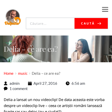
CAUTĂ
Delia – ce are ea?
Home
music
Delia – ce are ea?
admin
April 27, 2016
6:56 am
1 comment
Delia a lansat un nou videoclip! De data aceasta este vorba
despre un videoclip live – ceea ce artiștii români lansează
foarte rar sau deloc (nu e ciudat?).