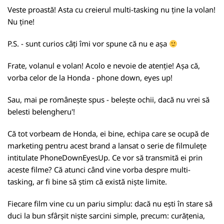
Veste proastă! Asta cu creierul multi-tasking nu ține la volan!
Nu ține!
P.S. - sunt curios câți îmi vor spune că nu e așa
Frate, volanul e volan! Acolo e nevoie de atenție! Așa că,
vorba celor de la Honda - phone down, eyes up!
Sau, mai pe românește spus - belește ochii, dacă nu vrei să
belesti belengheru'!
Că tot vorbeam de Honda, ei bine, echipa care se ocupă de
marketing pentru acest brand a lansat o serie de filmulețe
intitulate PhoneDownEyesUp. Ce vor să transmită ei prin
aceste filme? Că atunci când vine vorba despre multi-
tasking, ar fi bine să știm că există niște limite.
Fiecare film vine cu un pariu simplu: dacă nu ești în stare să
duci la bun sfârșit niște sarcini simple, precum: curățenia,