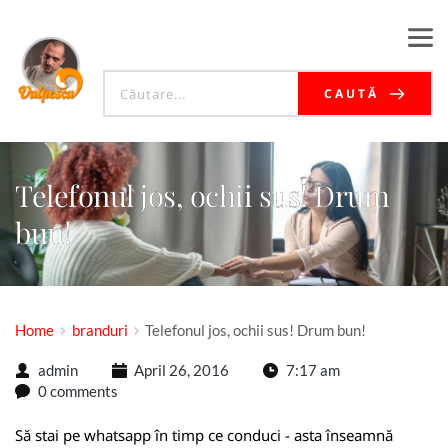
CAUTĂ
Telefonul jos, ochii sus! Drum
bun!
Home
branduri
Telefonul jos, ochii sus! Drum bun!
admin
April 26, 2016
7:17 am
0 comments
Să stai pe whatsapp în timp ce conduci - asta înseamnă