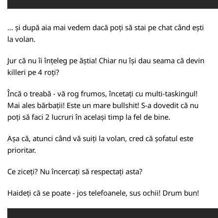
... și după aia mai vedem dacă poți să stai pe chat când ești
la volan.
Jur că nu îi înțeleg pe ăștia! Chiar nu își dau seama că devin
killeri pe 4 roți?
Încă o treabă - vă rog frumos, încetați cu multi-taskingul!
Mai ales bărbații! Este un mare bullshit! S-a dovedit că nu
poți să faci 2 lucruri în același timp la fel de bine.
Așa că, atunci când vă suiți la volan, cred că șofatul este
prioritar.
Ce ziceți? Nu încercați să respectați asta?
Haideți că se poate - jos telefoanele, sus ochii! Drum bun!