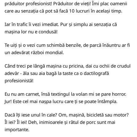
prăduitor profesionist! Prăduitor de vieți! Îmi plac oamenii
care au senzația că pot să facă 10 lucruri în același timp.
Iar în trafic îi vezi imediat. Pur și simplu ai senzația că
mașina lor nu e condusă!
Te uiți și o vezi cum schimbă benzile, de parcă înăuntru ar fi
un adevărat război mondial.
Când treci pe lângă mașina cu pricina, dai cu ochii de crudul
adevăr - ăla sau aia bagă la taste ca o dactilografă
profesionistă!
Eu nu am carnet, însă textingul la volan mi se pare horror.
Jur! Este cel mai nașpa lucru care ți se poate întâmpla.
Dacă îți iese unul în cale? Om, mașină, bicicletă sau motor?
Îl iei? Îl iei! Deh, inimioarele și râtul de porc sunt mai
importante.