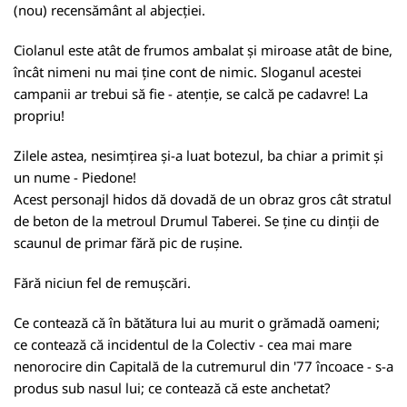
(nou) recensământ al abjecției.
Ciolanul este atât de frumos ambalat și miroase atât de bine,
încât nimeni nu mai ține cont de nimic. Sloganul acestei
campanii ar trebui să fie - atenție, se calcă pe cadavre! La
propriu!
Zilele astea, nesimțirea și-a luat botezul, ba chiar a primit și
un nume - Piedone!
Acest personajl hidos dă dovadă de un obraz gros cât stratul
de beton de la metroul Drumul Taberei. Se ține cu dinții de
scaunul de primar fără pic de rușine.
Fără niciun fel de remușcări.
Ce contează că în bătătura lui au murit o grămadă oameni;
ce contează că incidentul de la Colectiv - cea mai mare
nenorocire din Capitală de la cutremurul din '77 încoace - s-a
produs sub nasul lui; ce contează că este anchetat?