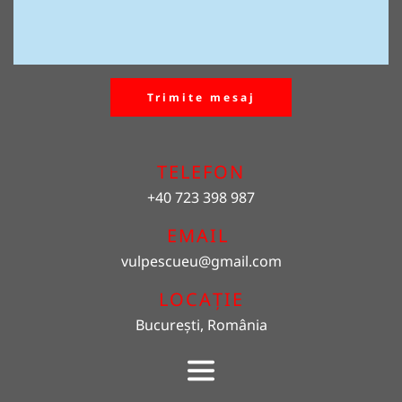
Trimite mesaj
TELEFON
+40 723 398 987
EMAIL 
vulpescueu
@gmail.com
LOCAȚIE
București, România