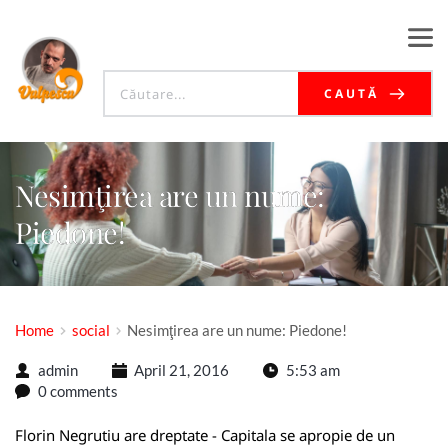
CAUTĂ
Nesimţirea are un nume:
Piedone!
Home
social
Nesimţirea are un nume: Piedone!
admin
April 21, 2016
5:53 am
0 comments
Florin Negrutiu are dreptate - Capitala se apropie de un