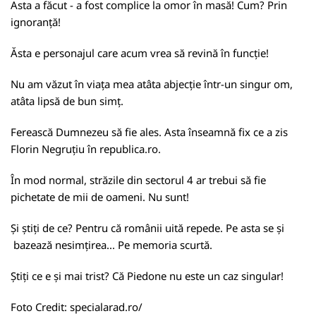
Asta a făcut - a fost complice la omor în masă! Cum? Prin
ignoranță!
Ăsta e personajul care acum vrea să revină în funcție!
Nu am văzut în viața mea atâta abjecție într-un singur om,
atâta lipsă de bun simț.
Ferească Dumnezeu să fie ales. Asta înseamnă fix ce a zis
Florin Negruțiu în
republica.ro
.
În mod normal, străzile din sectorul 4 ar trebui să fie
pichetate de mii de oameni. Nu sunt!
Și știți de ce? Pentru că românii uită repede. Pe asta se și
bazează nesimțirea... Pe memoria scurtă.
Știți ce e și mai trist? Că Piedone nu este un caz singular!
Foto Credit:
specialarad.ro/