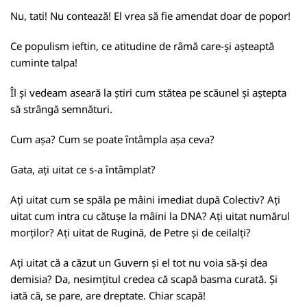
Nu, tati! Nu contează! El vrea să fie amendat doar de popor!
Ce populism ieftin, ce atitudine de râmă care-și așteaptă
cuminte talpa!
Îl și vedeam aseară la știri cum stătea pe scăunel și aștepta
să strângă semnături.
Cum așa? Cum se poate întâmpla așa ceva?
Gata, ați uitat ce s-a întâmplat?
Ați uitat cum se spăla pe mâini imediat după Colectiv? Ați
uitat cum intra cu cătușe la mâini la DNA? Ați uitat numărul
morților? Ați uitat de Rugină, de Petre și de ceilalți?
Ați uitat că a căzut un Guvern și el tot nu voia să-și dea
demisia? Da, nesimțitul credea că scapă basma curată. Și
iată că, se pare, are dreptate. Chiar scapă!