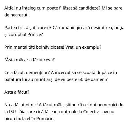
Altfel nu înțeleg cum poate fi lăsat să candideze? Mi se pare
de necrezut!
Partea tristă știți care e? Că românii girează nesimțirea, hoția
și corupția! Prin ce?
Prin mentalități bolnăvicioase! Vreți un exemplu?
"Ăsta măcar a făcut ceva!"
Ce a făcut, demenților? A încercat să se scoată după ce în
bătătura lui au murit arși de vii peste 60 de oameni?
Asta a făcut?
Nu a făcut nimic! A tăcut mâlc, știind că cei doi nemernici de
la ISU - ăia care cică făceau controale la Colectiv - aveau
birou fix la el în Primărie.