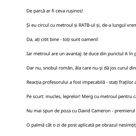
De parcă ar fi ceva rușinos!
Și eu circul cu metroul și RATB-ul și, de-a lungul vrem
Da, ați citit bine - toți sunt oameni!
Iar metroul are un avantaj: te duce din punctul A în p
Dar nu, snobul român, ăla care nu-și dă jos curul di
Reacția profesorului a fost impecabilă - stați frațilo
Pe scurt: mucles, leprelor! Merg cu metroul pentru c
Nu mai spun de poza cu David Cameron - premierul Mar
O palmă cât o zi de post aplicată pe obrazul nesimțițil