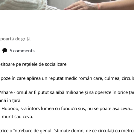
 poartă de grijă
5 comments
toare pe rețelele de socializare.
ei poze în care apărea un reputat medic român care, culmea, circul
ke/share - omul ar fi putut să aibă milioane și să opereze în orice
ână în țară.
. Huoooo, s-a întors lumea cu fundu'n sus, nu se poate așa ceva... 
i murit sau ceva.
trice o întrebare de genul: 'stimate domn, de ce circulați cu metro