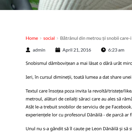
Home
social
Bătrânul din metrou și snobii care-i
admin
April 21, 2016
6:23 am
Snobismul dâmbovițean a mai lăsat o dâră urât mirosi
Ieri, în cursul dimineții, toată lumea a dat share un
Textul care însoțea poza invita la revoltă/tristețe/li
metroul, alături de ceilalți săraci care au ales să răm
Atât le-a trebuit snobilor de serviciu de pe Facebook
experiențele lor cu profesorul Dănăilă - de parcă ar f
Unul nu s-a gândit să îl caute pe Leon Dănăilă și să s