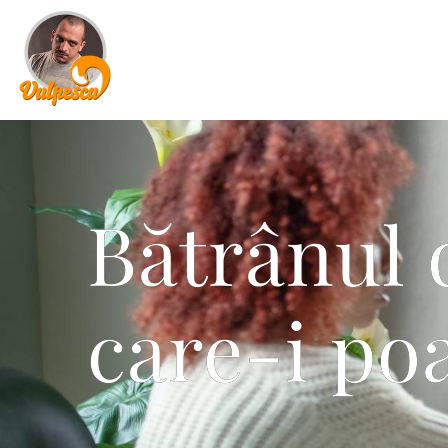
Bătrânul 
care-i poa