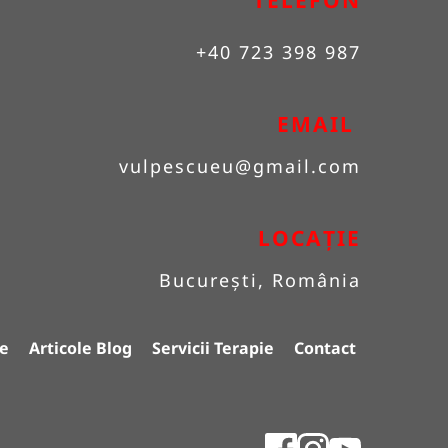
TELEFON
+40 723 398 987
EMAIL 
vulpescueu
@gmail.com
LOCAȚIE
București, România
e
Articole Blog
Servicii Terapie
Contact