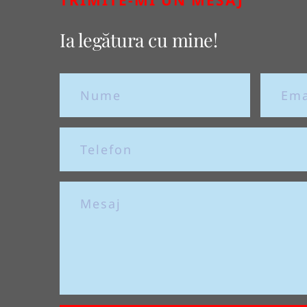
TRIMITE-MI UN MESAJ
Ia legătura cu mine!