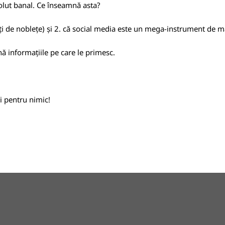
olut banal. Ce înseamnă asta?
iți de noblețe) și 2. că social media este un mega-instrument de 
nă informațiile pe care le primesc.
i pentru nimic!