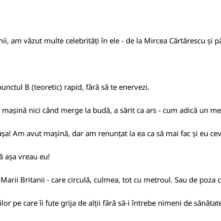
ii, am văzut multe celebrități în ele - de la Mircea Cărtărescu și pâ
unctul B (teoretic) rapid, fără să te enervezi.
n mașină nici când merge la budă, a sărit ca ars - cum adică un m
r așa! Am avut mașină, dar am renunțat la ea ca să mai fac și eu ce
ă așa vreau eu!
ii Britanii - care circulă, culmea, tot cu metroul. Sau de poza 
or pe care îi fute grija de alții fără să-i întrebe nimeni de sănătat