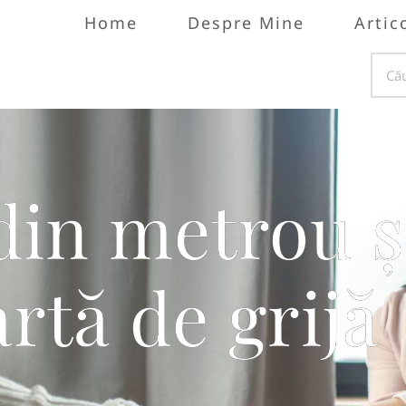
Home
Despre Mine
Artic
din metrou ș
rtă de grijă