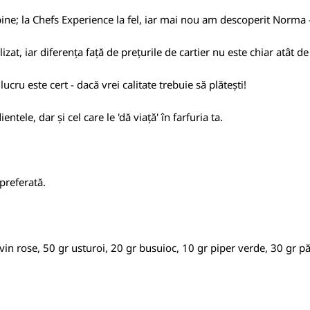
e; la Chefs Experience la fel, iar mai nou am descoperit Norma - 
zat, iar diferența față de prețurile de cartier nu este chiar atât d
lucru este cert - dacă vrei calitate trebuie să plătești!
tele, dar și cel care le 'dă viață' în farfuria ta.
 preferată.
vin rose, 50 gr usturoi, 20 gr busuioc, 10 gr piper verde, 30 gr pă