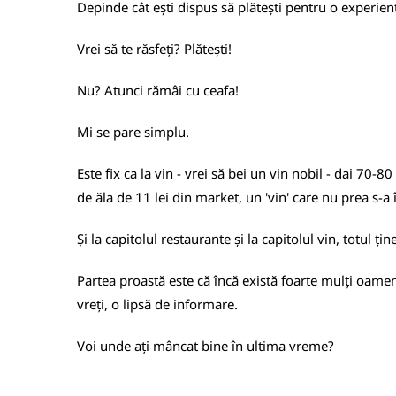
Depinde cât ești dispus să plătești pentru o experien
Vrei să te răsfeți? Plătești!
Nu? Atunci rămâi cu ceafa!
Mi se pare simplu.
Este fix ca la vin - vrei să bei un vin nobil - dai 70-80
de ăla de 11 lei din market, un 'vin' care nu prea s-a 
Și la capitolul restaurante și la capitolul vin, totul ț
Partea proastă este că încă există foarte mulți oame
vreți, o lipsă de informare.
Voi unde ați mâncat bine în ultima vreme?