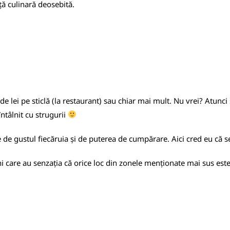
ță culinară deosebită.
 de lei pe sticlă (la restaurant) sau chiar mai mult. Nu vrei? Atunci s
întâlnit cu strugurii
ine de gustul fiecăruia și de puterea de cumpărare. Aici cred eu că s
ni care au senzația că orice loc din zonele menționate mai sus es