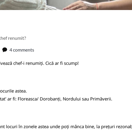
chef renumit?
4 comments
vează chef-i renumiți. Cică ar fi scump!
ocurile astea.
itat' ar fi: Floreasca/ Dorobanți, Nordului sau Primăverii.
nt locuri în zonele astea unde poți mânca bine, la prețuri rezonab