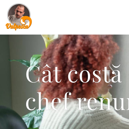
Cât costă
chef renu