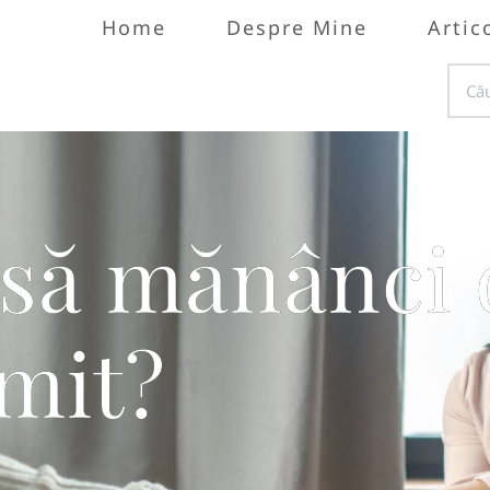
Home
Despre Mine
Artic
 să mănânci 
mit?