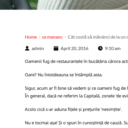
Home
ce mananc
Cât costă să mănânci de la un 
admin
April 20, 2016
9:10 am
Oamenii fug de restaurantele în bucătăria cărora acti
Oare? Nu întotdeauna se întâmplă asta.
Sigur, acum ar fi bine să vedem și ce oameni fug de l
În general, dacă ne referim la Capitală, zonele 'de ev
Acolo cică s-ar aduna fițele și prețurile 'nesimțite'.
Nu e tocmai așa! Și o spun în cunoștință de cauză. Su