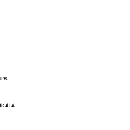
bune.
icul lui.