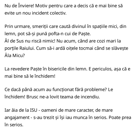
Nu de Înviere! Motiv pentru care a decis că e mai bine să
evite un nou incident colectiv.
Prin urmare, smeriții care caută divinul în spațiile mici, din
lemn, pot să-și pună pofta-n cui de Paște.
Ăl de Sus nu riscă nimic! Nu acum, când are cozi mari la
porțile Raiului. Cum să-i ardă oițele tocmai când se slăvește
Ăla Micu?
La revedere Paște în bisericile din lemn. E periculos, așa că e
mai bine să le închidem!
Ce dacă până acum au funcționat fără probleme? Le
închidem
! Brusc ne-a lovit teama de incendiu.
Iar ăia de la ISU - oameni de mare caracter, de mare
angajament - s-au trezit și își iau munca în serios. Poate prea
în serios.