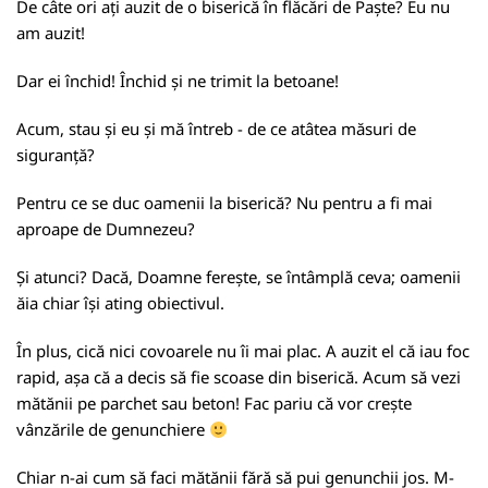
De câte ori ați auzit de o biserică în flăcări de Paște? Eu nu
am auzit!
Dar ei închid! Închid și ne trimit la betoane!
Acum, stau și eu și mă întreb - de ce atâtea măsuri de
siguranță?
Pentru ce se duc oamenii la biserică? Nu pentru a fi mai
aproape de Dumnezeu?
Și atunci? Dacă, Doamne ferește, se întâmplă ceva; oamenii
ăia chiar își ating obiectivul.
În plus, cică nici covoarele nu îi mai plac. A auzit el că iau foc
rapid, așa că a decis să fie scoase din biserică. Acum să vezi
mătănii pe parchet sau beton! Fac pariu că vor crește
vânzările de genunchiere
Chiar n-ai cum să faci mătănii fără să pui genunchii jos. M-