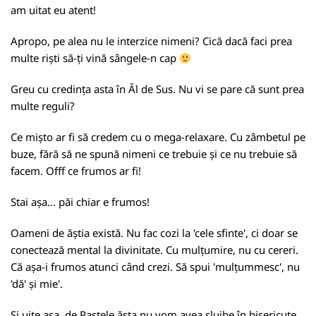
am uitat eu atent!
Apropo, pe alea nu le interzice nimeni? Cică dacă faci prea
multe riști să-ți vină sângele-n cap
Greu cu credința asta în Ăl de Sus. Nu vi se pare că sunt prea
multe reguli?
Ce mișto ar fi să credem cu o mega-relaxare. Cu zâmbetul pe
buze, fără să ne spună nimeni ce trebuie și ce nu trebuie să
facem. Offf ce frumos ar fi!
Stai așa... păi chiar e frumos!
Oameni de ăștia există. Nu fac cozi la 'cele sfinte', ci doar se
conectează mental la divinitate. Cu mulțumire, nu cu cereri.
Că așa-i frumos atunci când crezi. Să spui 'mulțummesc', nu
'dă' și mie'.
Și uite așa, de Paștele ăsta nu vom avea slujbe în bisericuțe