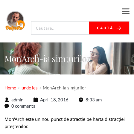
CAUTĂ
Mon'Arch-ia simţurilor
Home
unde ies
Mon'Arch-ia simţurilor
admin
April 18, 2016
8:33 am
0 comments
Mon'Arch este un nou punct de atracție pe harta distracției
piteștenilor.