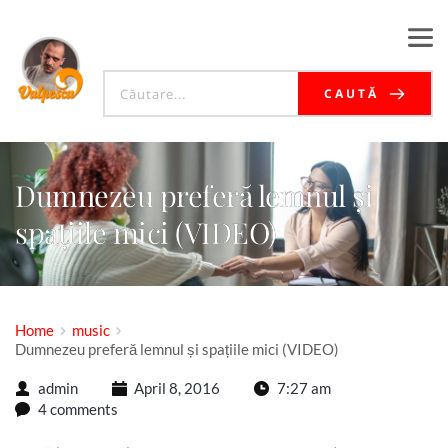
CAUTĂ
Dumnezeu preferă lemnul și
spațiile mici (VIDEO)
Home
music
Dumnezeu preferă lemnul și spațiile mici (VIDEO)
admin
April 8, 2016
7:27 am
4 comments