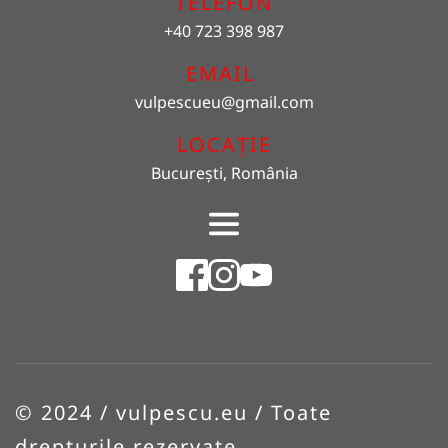
TELEFON
+40 723 398 987
EMAIL 
vulpescueu
@gmail.com
LOCAȚIE
București, România
© 2024 / vulpescu.eu / Toate 
drepturile rezervate