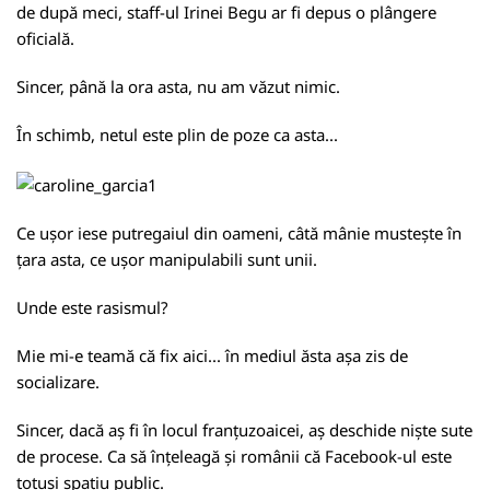
de după meci, staff-ul Irinei Begu ar fi depus o plângere
oficială.
Sincer, până la ora asta, nu am văzut nimic.
În schimb, netul este plin de poze ca asta...
Ce ușor iese putregaiul din oameni, câtă mânie mustește în
țara asta, ce ușor manipulabili sunt unii.
Unde este rasismul?
Mie mi-e teamă că fix aici... în mediul ăsta așa zis de
socializare.
Sincer, dacă aș fi în locul franțuzoaicei, aș deschide niște sute
de procese. Ca să înțeleagă și românii că Facebook-ul este
totuși spațiu public.