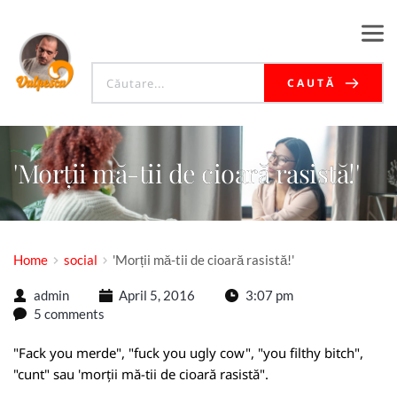
CAUTĂ
'Morții mă-tii de cioară rasistă!'
Home
social
'Morții mă-tii de cioară rasistă!'
admin
April 5, 2016
3:07 pm
5 comments
"Fack you merde", "fuck you ugly cow", "you filthy bitch",
"cunt" sau 'morții mă-tii de cioară rasistă".