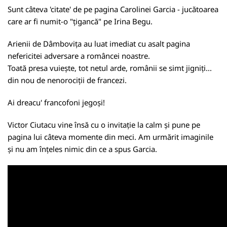
Sunt câteva 'citate' de pe pagina Carolinei Garcia - jucătoarea
care ar fi numit-o "țigancă" pe Irina Begu.
Arienii de Dâmbovița au luat imediat cu asalt pagina
nefericitei adversare a româncei noastre.
Toată presa vuiește, tot netul arde, românii se simt jigniți...
din nou de nenorociții de francezi.
Ai dreacu' francofoni jegoși!
Victor Ciutacu vine însă cu o invitație la calm și pune pe
pagina lui câteva momente din meci. Am urmărit imaginile
și nu am înțeles nimic din ce a spus Garcia.