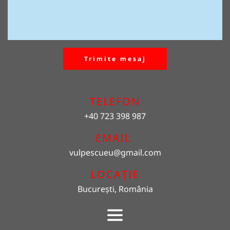
Trimite mesaj
TELEFON
+40 723 398 987
EMAIL 
vulpescueu
@gmail.com
LOCAȚIE
București, România