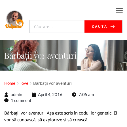
CAUTĂ
Bărbații vor aventuri
Home
love
Bărbații vor aventuri
admin
April 4, 2016
7:05 am
1 comment
Bărbații vor aventuri. Așa este scris în codul lor genetic. Ei
vor să cunoască, să exploreze și să crească.