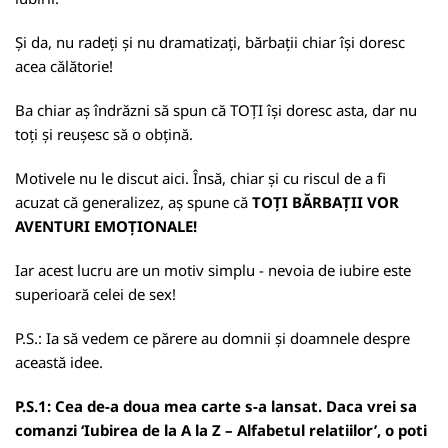
Și da, nu radeți și nu dramatizați, bărbații chiar își doresc
acea călătorie!
Ba chiar aș îndrăzni să spun că TOȚI își doresc asta, dar nu
toți și reușesc să o obțină.
Motivele nu le discut aici. Însă, chiar și cu riscul de a fi
acuzat că generalizez, aș spune că
TOȚI BĂRBAȚII VOR
AVENTURI EMOȚIONALE!
Iar acest lucru are un motiv simplu - nevoia de iubire este
superioară celei de sex!
P.S.: Ia să vedem ce părere au domnii și doamnele despre
această idee.
P.S.1: Cea de-a doua mea carte s-a lansat. Daca vrei sa
comanzi ‘Iubirea de la A la Z – Alfabetul relatiilor’, o poti