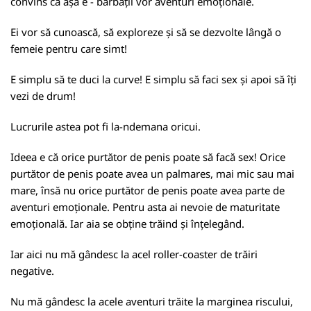
convins că așa e - bărbații vor aventuri emoționale.
Ei vor să cunoască, să exploreze și să se dezvolte lângă o
femeie pentru care simt!
E simplu să te duci la curve! E simplu să faci sex și apoi să îți
vezi de drum!
Lucrurile astea pot fi la-ndemana oricui.
Ideea e că orice purtător de penis poate să facă sex! Orice
purtător de penis poate avea un palmares, mai mic sau mai
mare, însă nu orice purtător de penis poate avea parte de
aventuri emoționale. Pentru asta ai nevoie de maturitate
emoțională. Iar aia se obține trăind și înțelegând.
Iar aici nu mă gândesc la acel roller-coaster de trăiri
negative.
Nu mă gândesc la acele aventuri trăite la marginea riscului,