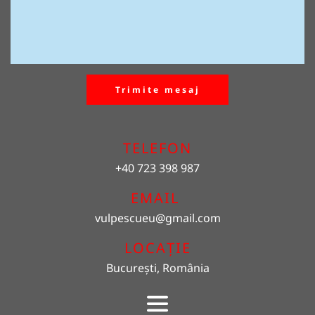
Trimite mesaj
TELEFON
+40 723 398 987
EMAIL 
vulpescueu
@gmail.com
LOCAȚIE
București, România