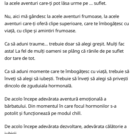
la acele aventuri care-ți pot lăsa urme pe ... suflet.
Nu, aici mă gândesc la acele aventuri frumoase, la acele
aventuri care-ți oferă clipe superioare, care te îmbogățesc cu
viață, cu clipe și amintiri frumoase.
Ca să aduni traume... trebuie doar să alegi greșit. Mulți fac
asta! La fel de mulți oameni se plâng că rănile de pe suflet
dor tare de tot.
Ca să aduni momente care te îmbogățesc cu viață, trebuie să
înveți să alegi să iubești. Trebuie să înveți să alegi să privești
dincolo de zguduiala hormonală.
De acolo începe adevărata aventură emoțională a
bărbatului. Din momentul în care focul hormonilor s-a
potolit și funcționează pe modul chill.
De acolo începe adevărata dezvoltare, adevărata călătorie a
iubirii.