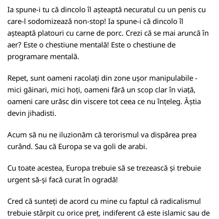
Ia spune-i tu că dincolo îl așteaptă necuratul cu un penis cu
care-l sodomizează non-stop! Ia spune-i că dincolo îl
așteaptă platouri cu carne de porc. Crezi că se mai aruncă în
aer? Este o chestiune mentală! Este o chestiune de
programare mentală.
Repet, sunt oameni racolați din zone ușor manipulabile -
mici găinari, mici hoți, oameni fără un scop clar în viață,
oameni care urăsc din viscere tot ceea ce nu înțeleg. Ăștia
devin jihadisti.
Acum să nu ne iluzionăm că terorismul va dispărea prea
curând. Sau că Europa se va goli de arabi.
Cu toate acestea, Europa trebuie să se trezească și trebuie
urgent să-și facă curat în ogradă!
Cred că sunteți de acord cu mine cu faptul că radicalismul
trebuie stârpit cu orice preț, indiferent că este islamic sau de