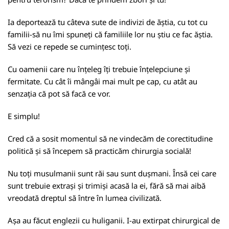
Ia deportează tu câteva sute de indivizi de ăștia, cu tot cu
familii-să nu îmi spuneți că familiile lor nu știu ce fac ăștia.
Să vezi ce repede se cumințesc toți.
Cu oamenii care nu înțeleg îți trebuie înțelepciune și
fermitate. Cu cât îi mângâi mai mult pe cap, cu atât au
senzația că pot să facă ce vor.
E simplu!
Cred că a sosit momentul să ne vindecăm de corectitudine
politică și să începem să practicăm chirurgia socială!
Nu toți musulmanii sunt răi sau sunt dușmani. Însă cei care
sunt trebuie extrași și trimiși acasă la ei, fără să mai aibă
vreodată dreptul să între în lumea civilizată.
Așa au făcut englezii cu huliganii. I-au extirpat chirurgical de