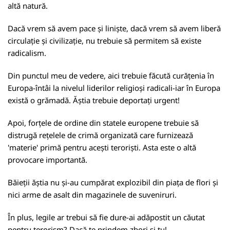
altă natură.
Dacă vrem să avem pace și liniște, dacă vrem să avem liberă
circulație și civilizație, nu trebuie să permitem să existe
radicalism.
Din punctul meu de vedere, aici trebuie făcută curățenia în
Europa-întâi la nivelul liderilor religioși radicali-iar în Europa
există o grămadă. Ăștia trebuie deportați urgent!
Apoi, forțele de ordine din statele europene trebuie să
distrugă rețelele de crimă organizată care furnizează
'materie' primă pentru acești teroriști. Asta este o altă
provocare importantă.
Băieții ăștia nu și-au cumpărat explozibil din piața de flori și
nici arme de asalt din magazinele de suveniruri.
În plus, legile ar trebui să fie dure-ai adăpostit un căutat
pentru terorism? Dacă te prindem zbori și tu!