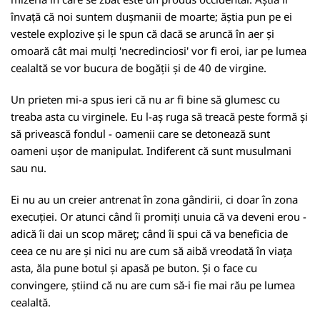
învață că noi suntem dușmanii de moarte; ăștia pun pe ei
vestele explozive și le spun că dacă se aruncă în aer și
omoară cât mai mulți 'necredinciosi' vor fi eroi, iar pe lumea
cealaltă se vor bucura de bogății și de 40 de virgine.
Un prieten mi-a spus ieri că nu ar fi bine să glumesc cu
treaba asta cu virginele. Eu l-aș ruga să treacă peste formă și
să privească fondul - oamenii care se detonează sunt
oameni ușor de manipulat. Indiferent că sunt musulmani
sau nu.
Ei nu au un creier antrenat în zona gândirii, ci doar în zona
execuției. Or atunci când îi promiți unuia că va deveni erou -
adică îi dai un scop măreț; când îi spui că va beneficia de
ceea ce nu are și nici nu are cum să aibă vreodată în viața
asta, ăla pune botul și apasă pe buton. Și o face cu
convingere, știind că nu are cum să-i fie mai rău pe lumea
cealaltă.