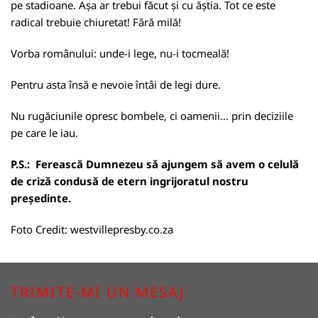
pe stadioane. Așa ar trebui făcut și cu ăștia. Tot ce este
radical trebuie chiuretat! Fără milă!
Vorba românului: unde-i lege, nu-i tocmeală!
Pentru asta însă e nevoie întâi de legi dure.
Nu rugăciunile opresc bombele, ci oamenii... prin deciziile
pe care le iau.
P.S.: Ferească Dumnezeu să ajungem să avem o celulă
de criză condusă de etern ingrijoratul nostru
președinte.
Foto Credit:
westvillepresby.co.za
TRIMITE-MI UN MESAJ