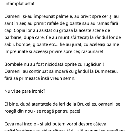
întâmplat asta!
Oamenii și-au împreunat palmele, au privit spre cer și au
sărit în aer, au primit rafale de gloanțe sau au rămas fără
cap. Copiii lor au asistat cu groază la aceste scene de
barbarie, după care, fie au murit sfârtecați la rândul lor de
săbii, bombe, gloanțe etc... fie au jurat, cu aceleași palme
împreunate și aceeași privire spre cer, răzbunare!
Bombele nu au fost niciodată oprite cu rugăciuni!
Oamenii au continuat să moară cu gândul la Dumnezeu,
fără să primească însă vreun semn.
Nu vi se pare ironic?
Ei bine, după atentatele de ieri de la Bruxelles, oamenii se
roagă din nou - se roagă pentru pace!
Ceva mai încolo - și aici putem vorbi despre câteva
străzi/cartiere sau chiar câteva țări - alți oameni se roagă tot