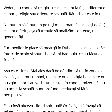
Vedeți, nu contează religia - reacțiile sunt la fel, indiferent de
culoare, religie sau orientare sexuală. Răul chiar este în noi!
Nu putem să îi punem pe toți musulmanii în aceeași oală. Și
ei sunt diferiți, așa că trebuie să analizăm contexte, nu
generalități.
Europenilor le place să meargă în Dubai. Le place la lux! Se
întorc de acolo și spun: 'hai să-mi bag pula, ce au făcut aia.
Ireal!"
Așa este - ireal! Mai ales dacă ne gândim că tot în zona aia
există și alți musulmani, unii care nu au atâția bani, care nu
au zgârie nori sau yacht-uri, ci stau în condiții mizere. Ei nu
au acces la școală, sunt profund needucați și fără
perspectivă.
Ei au însă altceva - lideri spirituali! Or fix ăștia îi învață că
mizeria în care se zbat este un produs occidental. Ăștia îi