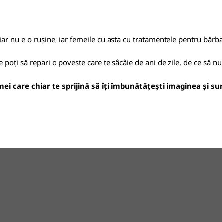
iar nu e o rușine; iar femeile cu asta cu tratamentele pentru bărbaț
poți să repari o poveste care te sâcâie de ani de zile, de ce să nu
ei care chiar te sprijină să îți îmbunătățești imaginea și sunt