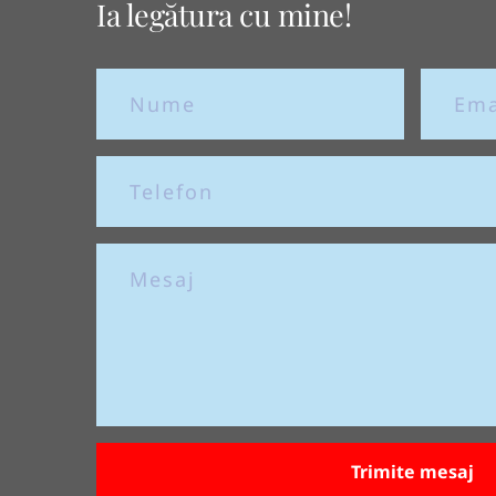
Ia legătura cu mine!
Trimite mesaj