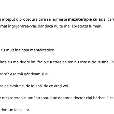
m început o procedură care se numește
mezoterapie cu ac
și car
rimat îngrijorarea-'vai, dar dacă nu te mai apreciază lumea'.
cu mult înaintea mentalităților.
 dacă eu mă duc și îmi fac o curățare de ten nu este nicio rușine. P
 negre? Așa mă gândeam și eu!
ne de evoluție, de igienă, de ce vreți voi.
e mezzoterapie, am întrebat-o pe doamna doctor câți bărbați îi ca
dori un loc al lor'.