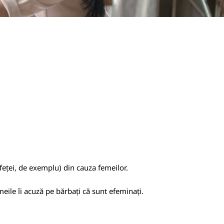
 feței, de exemplu) din cauza femeilor.
eile îi acuză pe bărbați că sunt efeminați.