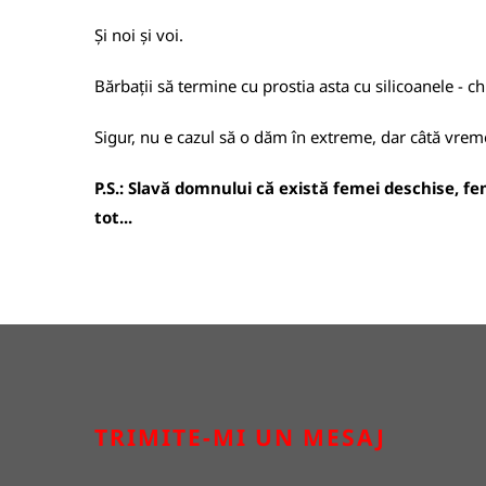
Și noi și voi.
Bărbații să termine cu prostia asta cu silicoanele - ch
Sigur, nu e cazul să o dăm în extreme, dar câtă vreme 
P.S.: Slavă domnului că există femei deschise, fem
tot...
TRIMITE-MI UN MESAJ