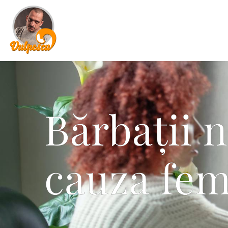
Bărbații n
cauza fem