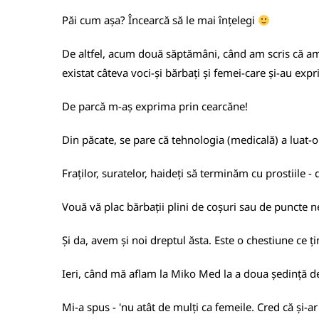
Păi cum așa? Încearcă să le mai înțelegi
De altfel, acum două săptămâni, când am scris că a
existat câteva voci-și bărbați și femei-care și-au exp
De parcă m-aș exprima prin cearcăne!
Din păcate, se pare că tehnologia (medicală) a luat-o 
Fraților, suratelor, haideți să terminăm cu prostiile -
Vouă vă plac bărbații plini de coșuri sau de puncte
Și da, avem și noi dreptul ăsta. Este o chestiune ce ți
Ieri, când mă aflam la Miko Med la a doua ședință d
Mi-a spus - 'nu atât de mulți ca femeile. Cred că și-ar 