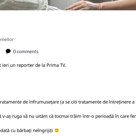
emeilor
0 comments
t ieri un reporter de la Prima TV.
 tratamente de înfrumusețare (a se citi tratamente de întreținere a
 v-aș ruga să nu uităm că tocmai trăim într-o perioadă în care fem
odată cu bărbați neîngrijiți