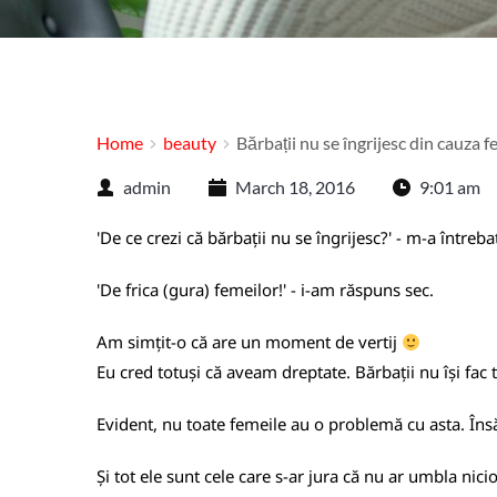
Home
beauty
Bărbații nu se îngrijesc din cauza f
admin
March 18, 2016
9:01 am
'De ce crezi că bărbații nu se îngrijesc?' - m-a întreba
'De frica (gura) femeilor!' - i-am răspuns sec.
Am simțit-o că are un moment de vertij
Eu cred totuși că aveam dreptate. Bărbații nu își fac
Evident, nu toate femeile au o problemă cu asta. Însă
Și tot ele sunt cele care s-ar jura că nu ar umbla nici