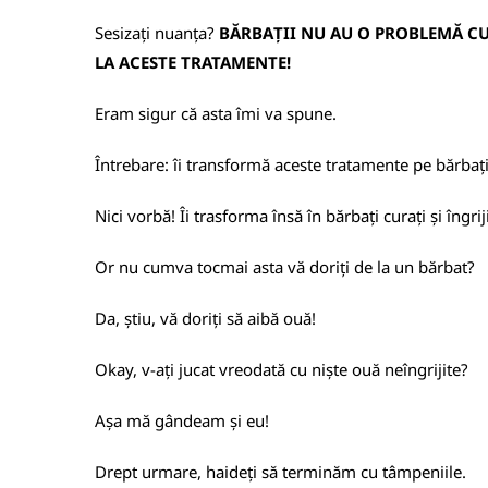
Sesizați nuanța?
BĂRBAȚII NU AU O PROBLEMĂ CU
LA ACESTE TRATAMENTE!
Eram sigur că asta îmi va spune.
Întrebare: îi transformă aceste tratamente pe bărbați
Nici vorbă! Îi trasforma însă în bărbați curați și îngriji
Or nu cumva tocmai asta vă doriți de la un bărbat?
Da, știu, vă doriți să aibă ouă!
Okay, v-ați jucat vreodată cu niște ouă neîngrijite?
Așa mă gândeam și eu!
Drept urmare, haideți să terminăm cu tâmpeniile.