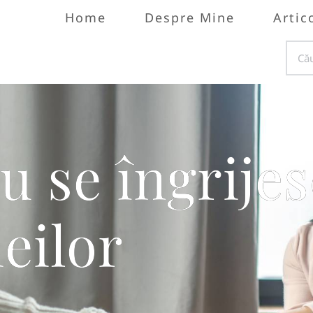
Home
Despre Mine
Artic
u se îngrije
eilor