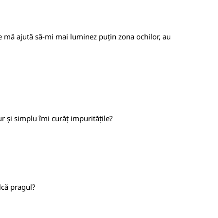
e mă ajută să-mi mai luminez puțin zona ochilor, au
ur și simplu îmi curăț impuritățile?
lcă pragul?