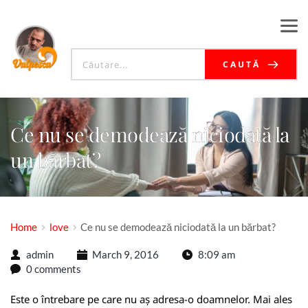
CAUTĂ
Ce nu se demodează niciodată la
un bărbat?
Home
love
Ce nu se demodează niciodată la un bărbat?
admin
March 9, 2016
8:09 am
0 comments
Este o întrebare pe care nu aș adresa-o doamnelor. Mai ales