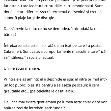
Iar asta nu are legătură cu studiile, ci cu emoționalul. Sunt
două lucruri diferite. Așa că termenul de 'senină și cretină'
suportă plaje largi de discuție.
Dar să revin la titlu: ce nu se demodează niciodată la un
bărbat?
Întrebarea asta este inspirată de un text pe care l-a postat
Cabral ieri. Sunt câteva comportamente masculine care încă
se întâlnesc în socialul actual.
Unii le spun maniere.
Printre ele aș aminti: el îi deschide ei ușa; el intră primul într-
un loc public; o asistă pentru a se așeza pe scaun; îi cară
greutățile etc... (pe celelalte le găsiți
aici
).
Da, încă mai există gentlemani pe lumea asta; chiar dacă vor
apărea zeci de întrebări seci: 'unde'?