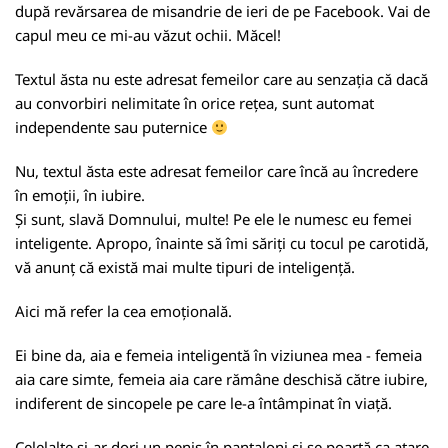
după revărsarea de misandrie de ieri de pe Facebook. Vai de
capul meu ce mi-au văzut ochii. Măcel!
Textul ăsta nu este adresat femeilor care au senzația că dacă
au convorbiri nelimitate în orice rețea, sunt automat
independente sau puternice
Nu, textul ăsta este adresat femeilor care încă au încredere
în emoții, în iubire.
Și sunt, slavă Domnului, multe! Pe ele le numesc eu femei
inteligente. Apropo, înainte să îmi săriți cu tocul pe carotidă,
vă anunț că există mai multe tipuri de inteligență.
Aici mă refer la cea emoțională.
Ei bine da, aia e femeia inteligentă în viziunea mea - femeia
aia care simte, femeia aia care rămâne deschisă către iubire,
indiferent de sincopele pe care le-a întâmpinat în viață.
Celelalte și-ar dori un penis în pantaloni și se poartă ca atare.