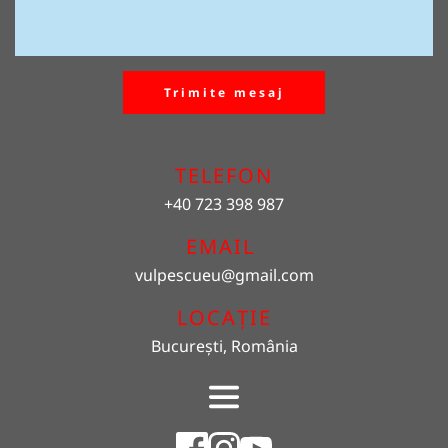
Trimite mesaj
TELEFON
+40 723 398 987
EMAIL 
vulpescueu
@gmail.com
LOCAȚIE
București, România