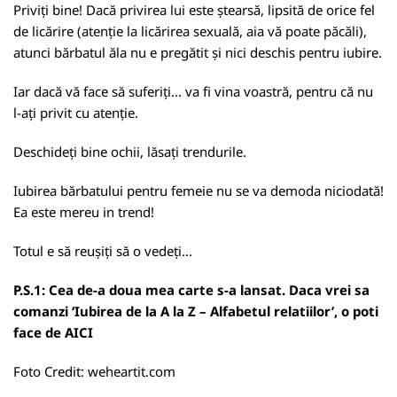
Priviți bine! Dacă privirea lui este ștearsă, lipsită de orice fel
de licărire (atenție la licărirea sexuală, aia vă poate păcăli),
atunci bărbatul ăla nu e pregătit și nici deschis pentru iubire.
Iar dacă vă face să suferiți... va fi vina voastră, pentru că nu
l-ați privit cu atenție.
Deschideți bine ochii, lăsați trendurile.
Iubirea bărbatului pentru femeie nu se va demoda niciodată!
Ea este mereu in trend!
Totul e să reușiți să o vedeți...
P.S.1: Cea de-a doua mea carte s-a lansat. Daca vrei sa
comanzi ‘Iubirea de la A la Z – Alfabetul relatiilor’, o poti
face de
AICI
Foto Credit:
weheartit.com