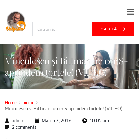
CAUTĂ
Minculescu și Bittman ne cer S-
aprindem torțele! (VIDEO)
Home
music
Minculescu și Bittman ne cer S-aprindem torțele! (VIDEO)
admin
March 7, 2016
10:02 am
2 comments