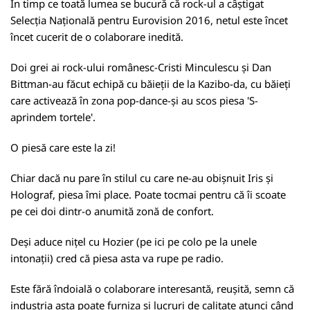
În timp ce toată lumea se bucură că rock-ul a câștigat
Selecția Națională pentru Eurovision 2016, netul este încet
încet cucerit de o colaborare inedită.
Doi grei ai rock-ului românesc-Cristi Minculescu și Dan
Bittman-au făcut echipă cu băieții de la Kazibo-da, cu băieți
care activează în zona pop-dance-și au scos piesa 'S-
aprindem tortele'.
O piesă care este la zi!
Chiar dacă nu pare în stilul cu care ne-au obișnuit Iris și
Holograf, piesa îmi place. Poate tocmai pentru că îi scoate
pe cei doi dintr-o anumită zonă de confort.
Deși aduce nițel cu Hozier (pe ici pe colo pe la unele
intonații) cred că piesa asta va rupe pe radio.
Este fără îndoială o colaborare interesantă, reușită, semn că
industria asta poate furniza și lucruri de calitate atunci când