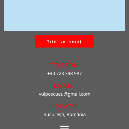
Trimite mesaj
TELEFON
+40 723 398 987
EMAIL 
vulpescueu
@gmail.com
LOCAȚIE
București, România