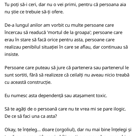
Tu poți să-i ceri, dar nu o vei primi, pentru că persoana aia
nu știe ce trebuie să-ți ofere.
De-a lungul anilor am vorbit cu multe persoane care
încercau să readucă 'mortul de la groapa'; persoane care
erau în stare să facă orice pentru asta, persoane care
realizau penibilul situației în care se aflau, dar continuau să
insiste.
Persoane care puteau să jure că partenera sau partenerul le
sunt sortiti, fără să realizeze că ceilalți nu aveau nicio treabă
cu această construcție.
Eu numesc asta dependență sau atașament toxic.
Să te agăți de o persoană care nu te vrea mi se pare ilogic.
De ce să faci una ca asta?
Okay, te înțeleg... doare (orgoliul), dar nu mai bine înțelegi și