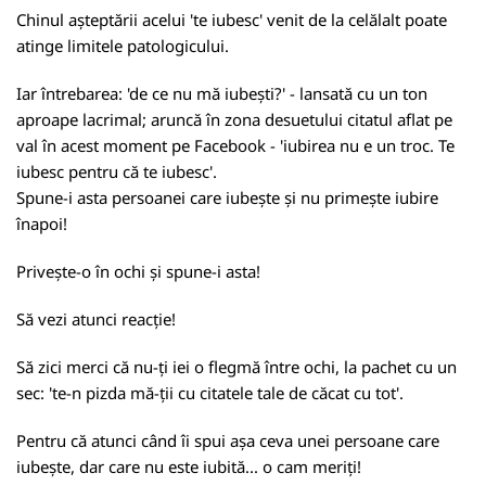
Chinul așteptării acelui 'te iubesc' venit de la celălalt poate
atinge limitele patologicului.
Iar întrebarea: 'de ce nu mă iubești?' - lansată cu un ton
aproape lacrimal; aruncă în zona desuetului citatul aflat pe
val în acest moment pe Facebook - 'iubirea nu e un troc. Te
iubesc pentru că te iubesc'.
Spune-i asta persoanei care iubește și nu primește iubire
înapoi!
Privește-o în ochi și spune-i asta!
Să vezi atunci reacție!
Să zici merci că nu-ți iei o flegmă între ochi, la pachet cu un
sec: 'te-n pizda mă-ții cu citatele tale de căcat cu tot'.
Pentru că atunci când îi spui așa ceva unei persoane care
iubește, dar care nu este iubită... o cam meriți!