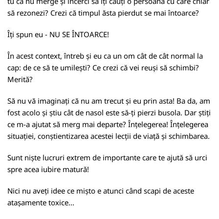
tu că nu merge și încerci să îți cauți o persoană cu care chiar
să rezonezi? Crezi că timpul ăsta pierdut se mai întoarce?
Îți spun eu - NU SE ÎNTOARCE!
În acest context, întreb și eu ca un om cât de cât normal la
cap: de ce să te umilești? Ce crezi că vei reuși să schimbi?
Merită?
Să nu vă imaginați că nu am trecut și eu prin asta! Ba da, am
fost acolo și știu cât de nasol este să-ți pierzi busola. Dar știți
ce m-a ajutat să merg mai departe? Înțelegerea! Înțelegerea
situației, conștientizarea acestei lecții de viață și schimbarea.
Sunt niște lucruri extrem de importante care te ajută să urci
spre acea iubire matură!
Nici nu aveți idee ce mișto e atunci când scapi de aceste
atașamente toxice...