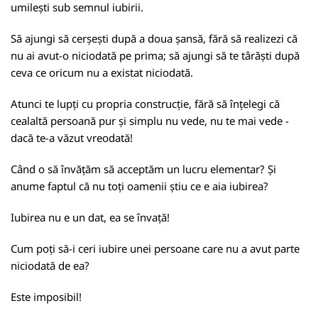
umilești sub semnul iubirii.
Să ajungi să cerșești după a doua șansă, fără să realizezi că
nu ai avut-o niciodată pe prima; să ajungi să te târăști după
ceva ce oricum nu a existat niciodată.
Atunci te lupți cu propria construcție, fără să înțelegi că
cealaltă persoană pur și simplu nu vede, nu te mai vede -
dacă te-a văzut vreodată!
Când o să învățăm să acceptăm un lucru elementar? Și
anume faptul că nu toți oamenii știu ce e aia iubirea?
Iubirea nu e un dat, ea se învață!
Cum poți să-i ceri iubire unei persoane care nu a avut parte
niciodată de ea?
Este imposibil!