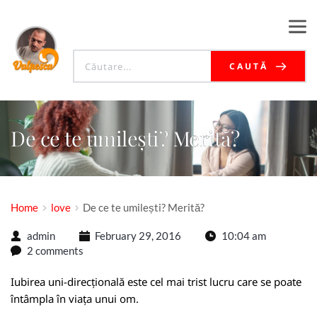
CAUTĂ
De ce te umilești? Merită?
Home
love
De ce te umilești? Merită?
admin
February 29, 2016
10:04 am
2 comments
Iubirea uni-direcțională este cel mai trist lucru care se poate
întâmpla în viața unui om.