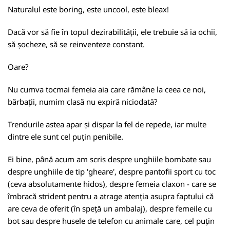
Naturalul este boring, este uncool, este bleax!
Dacă vor să fie în topul dezirabilității, ele trebuie să ia ochii,
să șocheze, să se reinventeze constant.
Oare?
Nu cumva tocmai femeia aia care rămâne la ceea ce noi,
bărbații, numim clasă nu expiră niciodată?
Trendurile astea apar și dispar la fel de repede, iar multe
dintre ele sunt cel puțin penibile.
Ei bine, până acum am scris despre unghiile bombate sau
despre unghiile de tip 'gheare', despre pantofii sport cu toc
(ceva absolutamente hidos), despre femeia claxon - care se
îmbracă strident pentru a atrage atenția asupra faptului că
are ceva de oferit (în speță un ambalaj), despre femeile cu
bot sau despre husele de telefon cu animale care, cel puțin