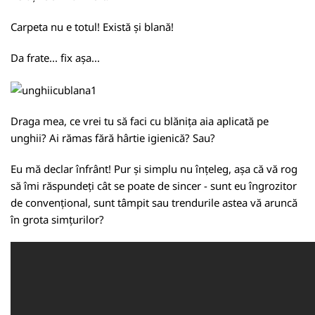
Carpeta nu e totul! Există și blană!
Da frate... fix așa...
Draga mea, ce vrei tu să faci cu blănița aia aplicată pe
unghii? Ai rămas fără hârtie igienică? Sau?
Eu mă declar înfrânt! Pur și simplu nu înțeleg, așa că vă rog
să îmi răspundeți cât se poate de sincer - sunt eu îngrozitor
de convențional, sunt tâmpit sau trendurile astea vă aruncă
în grota simțurilor?