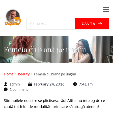
CAUTĂ
Femeia cu blană pe unghii
Home
beauty
Femeia cu blană pe unghii
admin
February 24, 2016
7:41 am
1 comment
Stimabilele noastre se plictisesc rău! Altfel nu înțeleg de ce
caută tot felul de modalități prin care să atragă atenția?