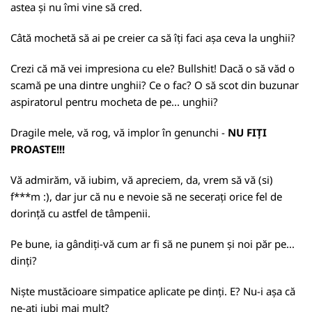
astea și nu îmi vine să cred.
Câtă mochetă să ai pe creier ca să îți faci așa ceva la unghii?
Crezi că mă vei impresiona cu ele? Bullshit! Dacă o să văd o
scamă pe una dintre unghii? Ce o fac? O să scot din buzunar
aspiratorul pentru mocheta de pe... unghii?
Dragile mele, vă rog, vă implor în genunchi -
NU FIȚI
PROASTE!!!
Vă admirăm, vă iubim, vă apreciem, da, vrem să vă (si)
f***m :), dar jur că nu e nevoie să ne secerați orice fel de
dorință cu astfel de tâmpenii.
Pe bune, ia gândiți-vă cum ar fi să ne punem și noi păr pe...
dinți?
Niște mustăcioare simpatice aplicate pe dinți. E? Nu-i așa că
ne-ați iubi mai mult?