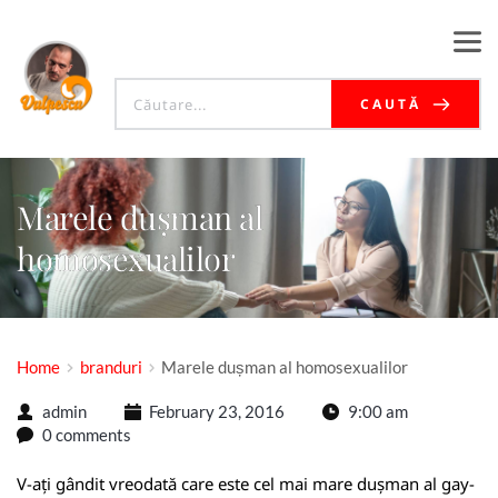
CAUTĂ
Marele dușman al
homosexualilor
Home
branduri
Marele dușman al homosexualilor
admin
February 23, 2016
9:00 am
0 comments
V-ați gândit vreodată care este cel mai mare dușman al gay-