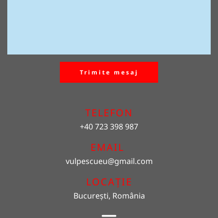
Trimite mesaj
TELEFON
+40 723 398 987
EMAIL 
vulpescueu
@gmail.com
LOCAȚIE
București, România