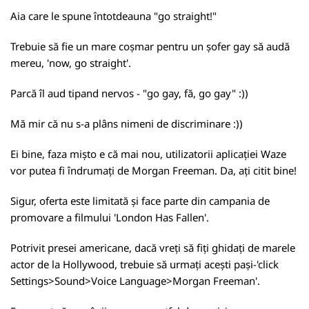
Aia care le spune întotdeauna "go straight!"
Trebuie să fie un mare coșmar pentru un șofer gay să audă
mereu, 'now, go straight'.
Parcă îl aud tipand nervos - "go gay, fă, go gay" :))
Mă mir că nu s-a plâns nimeni de discriminare :))
Ei bine, faza mișto e că mai nou, utilizatorii aplicației Waze
vor putea fi îndrumați de Morgan Freeman. Da, ați citit bine!
Sigur, oferta este limitată și face parte din campania de
promovare a filmului 'London Has Fallen'.
Potrivit presei americane, dacă vreți să fiți ghidați de marele
actor de la Hollywood, trebuie să urmați acești pași-'click
Settings>Sound>Voice Language>Morgan Freeman'.