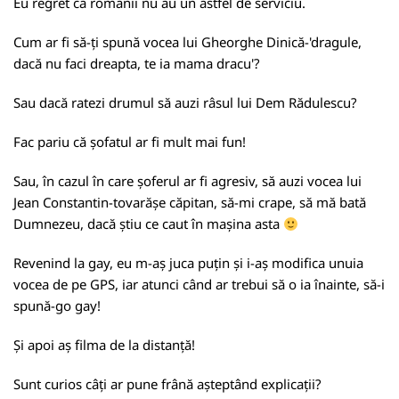
Eu regret că românii nu au un astfel de serviciu.
Cum ar fi să-ți spună vocea lui Gheorghe Dinică-'dragule,
dacă nu faci dreapta, te ia mama dracu'?
Sau dacă ratezi drumul să auzi râsul lui Dem Rădulescu?
Fac pariu că șofatul ar fi mult mai fun!
Sau, în cazul în care șoferul ar fi agresiv, să auzi vocea lui
Jean Constantin-tovarășe căpitan, să-mi crape, să mă bată
Dumnezeu, dacă știu ce caut în mașina asta
Revenind la gay, eu m-aș juca puțin și i-aș modifica unuia
vocea de pe GPS, iar atunci când ar trebui să o ia înainte, să-i
spună-go gay!
Și apoi aș filma de la distanță!
Sunt curios câți ar pune frână așteptând explicații?