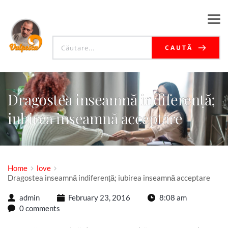
CAUTĂ
Dragostea inseamnă indiferență;
iubirea inseamnă acceptare
Home
love
Dragostea inseamnă indiferență; iubirea inseamnă acceptare
admin
February 23, 2016
8:08 am
0 comments