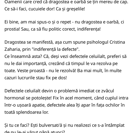
Oamenii care cred că dragostea e oarbă se țin mereu de cap.
Ce să-i faci, cucuiele dor! Ca și greșelile!
Ei bine, am mai spus-o și o repet - nu dragostea e oarbă, ci
prostia! Sau, ca să fiu politic corect, indiferența!
Dragostea se manifestă, așa cum spune psihologul Cristina
Zaharia, prin "indiferență la defecte".
Ce înseamnă asta? Că, deși vezi defectele celuilalt, preferi să
nu le dai importanță, crezând că timpul le va rezolva pe
toate. Veste proastă - nu le rezolvă! Ba mai mult, în multe
cazuri lucrurile stau fix pe dos!
Defectele celuilalt devin o problemă imediat ce zvâcul
hormonal se potolește! Fix în acel moment, când cuplul intra
într-o ușoară apatie, defectele alea îți apar în fața ochilor în
toată splendoarea lor.
Și tu ce faci? Ești bulversat/ă și nu realizezi ce s-a întâmplat
de nu le-ai văzut până atunci?