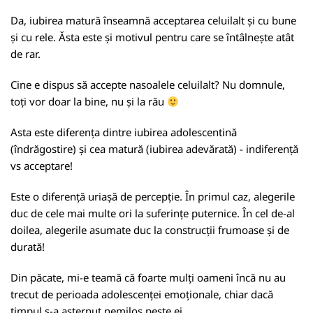
Da, iubirea matură înseamnă acceptarea celuilalt și cu bune
și cu rele. Ăsta este și motivul pentru care se întâlnește atât
de rar.
Cine e dispus să accepte nasoalele celuilalt? Nu domnule,
toți vor doar la bine, nu și la rău
Asta este diferența dintre iubirea adolescentină
(îndrăgostire) și cea matură (iubirea adevărată) - indiferență
vs acceptare!
Este o diferență uriașă de percepție. În primul caz, alegerile
duc de cele mai multe ori la suferințe puternice. În cel de-al
doilea, alegerile asumate duc la construcții frumoase și de
durată!
Din păcate, mi-e teamă că foarte mulți oameni încă nu au
trecut de perioada adolescenței emoționale, chiar dacă
timpul s-a asternut nemilos peste ei.