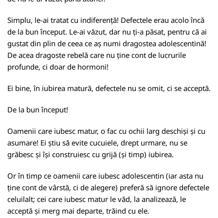
Simplu, le-ai tratat cu indiferență! Defectele erau acolo încă
de la bun început. Le-ai văzut, dar nu ți-a păsat, pentru că ai
gustat din plin de ceea ce aș numi dragostea adolescentină!
De acea dragoste rebelă care nu ține cont de lucrurile
profunde, ci doar de hormoni!
Ei bine, în iubirea matură, defectele nu se omit, ci se acceptă.
De la bun început!
Oamenii care iubesc matur, o fac cu ochii larg deschiși și cu
asumare! Ei știu să evite cucuiele, drept urmare, nu se
grăbesc și își construiesc cu grijă (și timp) iubirea.
Or în timp ce oamenii care iubesc adolescentin (iar asta nu
ține cont de vârstă, ci de alegere) preferă să ignore defectele
celuilalt; cei care iubesc matur le văd, la analizează, le
acceptă și merg mai departe, trăind cu ele.