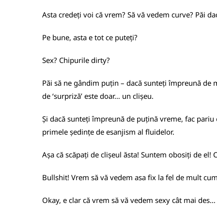
Asta credeți voi că vrem? Să vă vedem curve? Păi d
Pe bune, asta e tot ce puteți?
Sex? Chipurile dirty?
Păi să ne gândim puțin – dacă sunteți împreună de mă
de ‘surpriză’ este doar… un clișeu.
Și dacă sunteți împreună de puțină vreme, fac pariu că
primele ședințe de esanjism al fluidelor.
Așa că scăpați de clișeul ăsta! Suntem obosiți de el!
Bullshit! Vrem să vă vedem asa fix la fel de mult cum
Okay, e clar că vrem să vă vedem sexy cât mai des… 