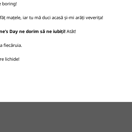
e boring!
sfăț mațele, iar tu mă duci acasă și-mi arăți veverița!
ne’s Day ne dorim să ne iubiți!
Atât!
 fiecăruia.
e lichide!