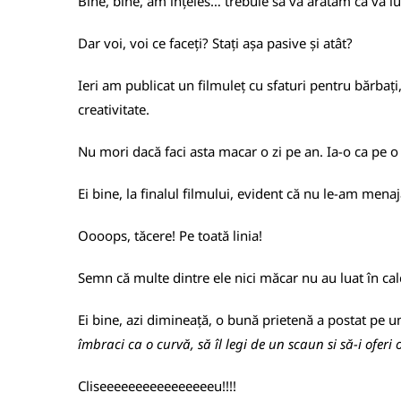
Bine, bine, am înțeles… trebuie să vă arătăm că vă i
Dar voi, voi ce faceți? Stați așa pasive și atât?
Ieri am publicat un filmuleț cu sfaturi pentru bărbați
creativitate.
Nu mori dacă faci asta macar o zi pe an. Ia-o ca pe 
Ei bine, la finalul filmului, evident că nu le-am men
Oooops, tăcere! Pe toată linia!
Semn că multe dintre ele nici măcar nu au luat în cal
Ei bine, azi dimineață, o bună prietenă a postat pe 
îmbraci ca o curvă, să îl legi de un scaun si să-i oferi o
Cliseeeeeeeeeeeeeeeeu!!!!