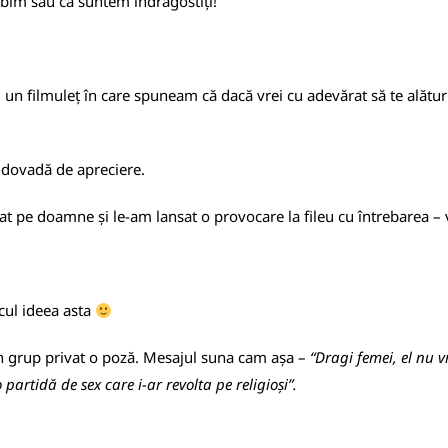
ubim sau că suntem îndrăgostiți!
, un filmuleț în care spuneam că dacă vrei cu adevărat să te alături
o dovadă de apreciere.
ajat pe doamne și le-am lansat o provocare la fileu cu întrebarea –
cul ideea asta
un grup privat o poză. Mesajul suna cam așa –
“Dragi femei, el nu v
 partidă de sex care i-ar revolta pe religioși”.