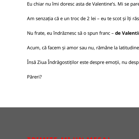
Eu chiar nu îmi doresc asta de Valentine’s. Mi se par
Am senzația că e un troc de 2 lei – eu te scot și îți ră
Nu frate, eu îndrăznesc să o spun franc –
de Valenti
Acum, că facem și amor sau nu, rămâne la latitudinea
Însă Ziua Îndrăgostiților este despre emoții, nu despr
Păreri?