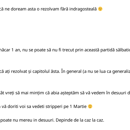
acă ne doream asta o rezolvam fără indragosteală
car 1 an, nu se poate să nu fi trecut prin această partidă sălbat
 ați rezolvat și capitolul ăsta. În general (a nu se lua ca generali
 Cât vreți să mai mințim că abia așteptăm să vă vedem în desuuri 
 vă doriti voi sa vedeti stripperi pe 1 Martie
poate nu mereu in desuuri. Depinde de la caz la caz.