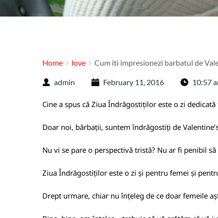
Home
love
Cum iti impresionezi barbatul de Val
admin
February 11, 2016
10:57 
Cine a spus că Ziua Îndrăgostiților este o zi dedicată
Doar noi, bărbații, suntem îndrăgostiți de Valentine’
Nu vi se pare o perspectivă tristă? Nu ar fi penibil s
Ziua Îndrăgostiților este o zi și pentru femei și pe
Drept urmare, chiar nu înțeleg de ce doar femeile așt