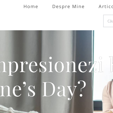
Home
Despre Mine
Artic
mpresionezi 
ine’s Day?