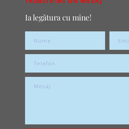
TRIMITE-MI UN MESAJ
Ia legătura cu mine!