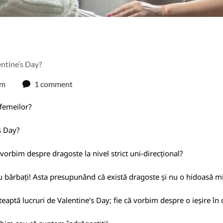
entine’s Day?
am
1 comment
 femeilor?
s Day?
ă vorbim despre dragoste la nivel strict uni-direcțional?
ntru bărbați! Asta presupunând că există dragoste și nu o hidoasă
eaptă lucruri de Valentine’s Day; fie că vorbim despre o ieșire î