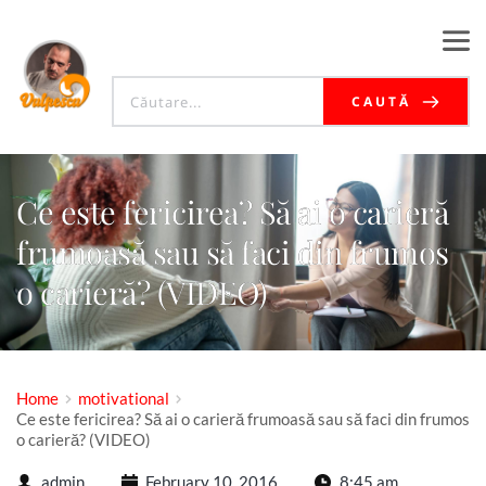
CAUTĂ
Ce este fericirea? Să ai o carieră
frumoasă sau să faci din frumos
o carieră? (VIDEO)
Home
motivational
Ce este fericirea? Să ai o carieră frumoasă sau să faci din frumos
o carieră? (VIDEO)
admin
February 10, 2016
8:45 am