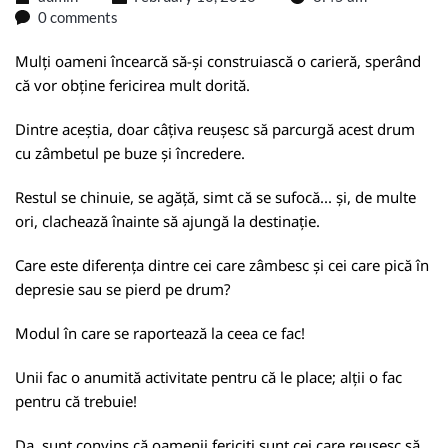
0 comments
Mulți oameni încearcă să-și construiască o carieră, sperând
că vor obține fericirea mult dorită.
Dintre aceștia, doar câțiva reușesc să parcurgă acest drum
cu zâmbetul pe buze și încredere.
Restul se chinuie, se agăță, simt că se sufocă... și, de multe
ori, clachează înainte să ajungă la destinație.
Care este diferența dintre cei care zâmbesc și cei care pică în
depresie sau se pierd pe drum?
Modul în care se raportează la ceea ce fac!
Unii fac o anumită activitate pentru că le place; alții o fac
pentru că trebuie!
Da, sunt convins că oamenii fericiți sunt cei care reușesc să