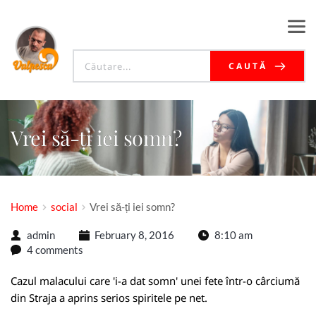
CAUTĂ
Vrei să-ți iei somn?
Home
social
Vrei să-ți iei somn?
admin
February 8, 2016
8:10 am
4 comments
Cazul malacului care 'i-a dat somn' unei fete într-o cârciumă
din Straja a aprins serios spiritele pe net.