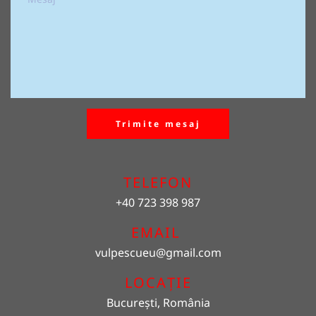
Trimite mesaj
TELEFON
+40 723 398 987
EMAIL 
vulpescueu
@gmail.com
LOCAȚIE
București, România