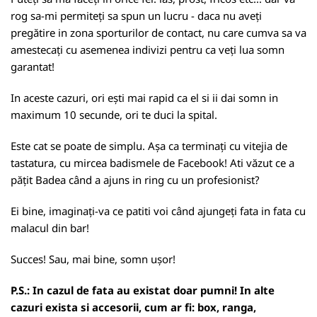
rog sa-mi permiteți sa spun un lucru - daca nu aveți
pregătire in zona sporturilor de contact, nu care cumva sa va
amestecați cu asemenea indivizi pentru ca veți lua somn
garantat!
In aceste cazuri, ori ești mai rapid ca el si ii dai somn in
maximum 10 secunde, ori te duci la spital.
Este cat se poate de simplu. Așa ca terminați cu vitejia de
tastatura, cu mircea badismele de Facebook! Ati văzut ce a
pățit Badea când a ajuns in ring cu un profesionist?
Ei bine, imaginați-va ce patiti voi când ajungeți fata in fata cu
malacul din bar!
Succes! Sau, mai bine, somn ușor!
P.S.: In cazul de fata au existat doar pumni! In alte
cazuri exista si accesorii, cum ar fi: box, ranga,