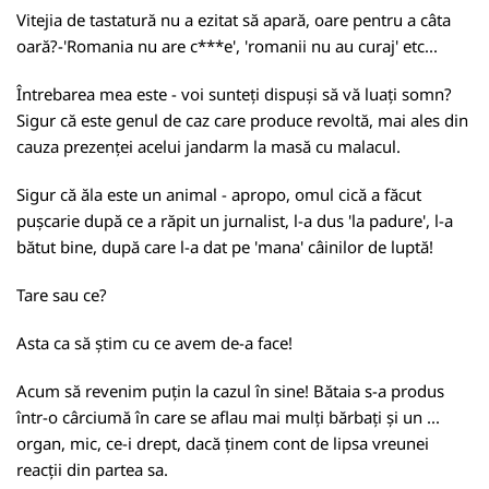
Vitejia de tastatură nu a ezitat să apară, oare pentru a câta
oară?-'Romania nu are c***e', 'romanii nu au curaj' etc...
Întrebarea mea este - voi sunteți dispuși să vă luați somn?
Sigur că este genul de caz care produce revoltă, mai ales din
cauza prezenței acelui jandarm la masă cu malacul.
Sigur că ăla este un animal - apropo, omul cică a făcut
pușcarie după ce a răpit un jurnalist, l-a dus 'la padure', l-a
bătut bine, după care l-a dat pe 'mana' câinilor de luptă!
Tare sau ce?
Asta ca să știm cu ce avem de-a face!
Acum să revenim puțin la cazul în sine! Bătaia s-a produs
într-o cârciumă în care se aflau mai mulți bărbați și un ...
organ, mic, ce-i drept, dacă ținem cont de lipsa vreunei
reacții din partea sa.