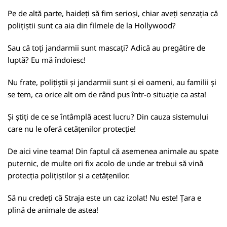
Pe de altă parte, haideți să fim serioși, chiar aveți senzația că
polițiștii sunt ca aia din filmele de la Hollywood?
Sau că toți jandarmii sunt mascați? Adică au pregătire de
luptă? Eu mă îndoiesc!
Nu frate, polițiștii și jandarmii sunt și ei oameni, au familii și
se tem, ca orice alt om de rând pus într-o situație ca asta!
Și știți de ce se întâmplă acest lucru? Din cauza sistemului
care nu le oferă cetățenilor protecție!
De aici vine teama! Din faptul că asemenea animale au spate
puternic, de multe ori fix acolo de unde ar trebui să vină
protecția polițiștilor și a cetățenilor.
Să nu credeți că Straja este un caz izolat! Nu este! Țara e
plină de animale de astea!