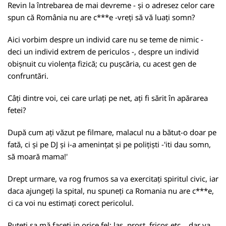
Revin la întrebarea de mai devreme - și o adresez celor care
spun că România nu are c***e -vreți să vă luați somn?
Aici vorbim despre un individ care nu se teme de nimic -
deci un individ extrem de periculos -, despre un individ
obișnuit cu violența fizică; cu pușcăria, cu acest gen de
confruntări.
Câți dintre voi, cei care urlați pe net, ați fi sărit în apărarea
fetei?
După cum ați văzut pe filmare, malacul nu a bătut-o doar pe
fată, ci și pe DJ și i-a amenințat și pe polițiști -'iti dau somn,
să moară mama!'
Drept urmare, va rog frumos sa va exercitați spiritul civic, iar
daca ajungeți la spital, nu spuneți ca Romania nu are c***e,
ci ca voi nu estimați corect pericolul.
Puteți sa mă faceți in orice fel: las, prost, fricos etc... dar va