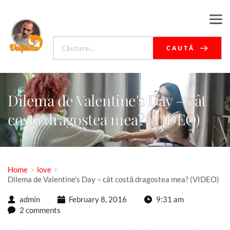
CAUTĂ
Dilema de Valentine's Day – cât
costă dragostea mea? (VIDEO)
Home
love
Dilema de Valentine's Day – cât costă dragostea mea? (VIDEO)
admin
February 8, 2016
9:31 am
2 comments