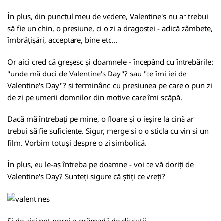
În plus, din punctul meu de vedere, Valentine's nu ar trebui
să fie un chin, o presiune, ci o zi a dragostei - adică zâmbete,
îmbrățișări, acceptare, bine etc...
Or aici cred că greșesc și doamnele - începând cu întrebările:
"unde mă duci de Valentine's Day"? sau "ce îmi iei de
Valentine's Day"? și terminând cu presiunea pe care o pun zi
de zi pe umerii domnilor din motive care îmi scăpă.
Dacă mă întrebați pe mine, o floare și o ieșire la cină ar
trebui să fie suficiente. Sigur, merge si o o sticla cu vin si un
film. Vorbim totuși despre o zi simbolică.
În plus, eu le-aș întreba pe doamne - voi ce vă doriți de
Valentine's Day? Sunteți sigure că știți ce vreți?
Și de aici pot porni o grămadă de discuții.