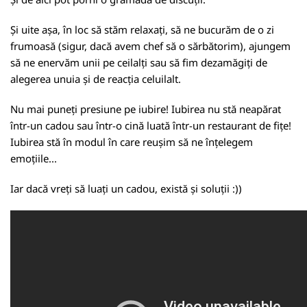
Și uite așa, în loc să stăm relaxați, să ne bucurăm de o zi
frumoasă (sigur, dacă avem chef să o sărbătorim), ajungem
să ne enervăm unii pe ceilalți sau să fim dezamăgiți de
alegerea unuia și de reacția celuilalt.
Nu mai puneți presiune pe iubire! Iubirea nu stă neapărat
într-un cadou sau într-o cină luată într-un restaurant de fițe!
Iubirea stă în modul în care reușim să ne înțelegem
emoțiile...
Iar dacă vreți să luați un cadou, există și soluții :))