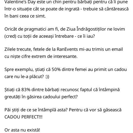
Valentine's Day este un chin pentru bărbați pentru că îi pune
într-o situație cât se poate de ingrată - trebuie să cântărească
în bani ceea ce simt.
Oricât de pragmatici am fi, de Ziua Îndrăgostiților ne lovim
(cred) cu toții de aceeași întrebare - ce îi iau?
Zilele trecute, fetele de la RanEvents mi-au trimis un email
cu niște cifre extrem de interesante.
Spre exemplu, știați că 50% dintre femei au primit un cadou
care nu le-a plăcut? :))
Știați că 83% dintre bărbați recunosc faptul că întâmpină
greutăți în găsirea cadoului perfect?
Păi știți de ce se întâmplă asta? Pentru că vor să găsească
CADOU PERFECT!!!
Or asta nu există!