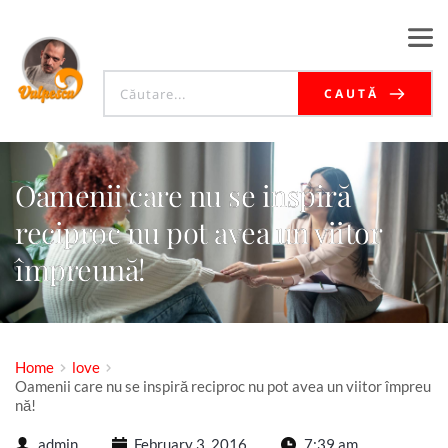
CAUTĂ
Oamenii care nu se inspiră
reciproc nu pot avea un viitor
împreună!
Home
love
Oamenii care nu se inspiră reciproc nu pot avea un viitor împreu
nă!
admin
February 3, 2016
7:39 am