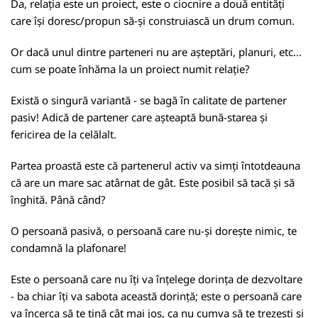
Da, relația este un proiect, este o ciocnire a două entități
care își doresc/propun să-și construiască un drum comun.
Or dacă unul dintre parteneri nu are așteptări, planuri, etc...
cum se poate înhăma la un proiect numit relație?
Există o singură variantă - se bagă în calitate de partener
pasiv! Adică de partener care așteaptă bună-starea și
fericirea de la celălalt.
Partea proastă este că partenerul activ va simți întotdeauna
că are un mare sac atârnat de gât. Este posibil să tacă și să
înghită. Până când?
O persoană pasivă, o persoană care nu-și dorește nimic, te
condamnă la plafonare!
Este o persoană care nu îți va înțelege dorința de dezvoltare
- ba chiar îți va sabota această dorință; este o persoană care
va încerca să te țină cât mai jos, ca nu cumva să te trezești și