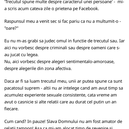
'Trecutul spune multe despre caracterul unei persoane' - mi-
a scris acum cateva zile o prietena pe Facebook.
Raspunsul meu a venit sec si fac pariu ca nu a multumit-o -
"oare?"
Eu nu m-as grabi sa judec omul in functie de trecutul sau. Iar
aici nu vorbesc despre criminali sau despre oameni care s-
au jucat cu legea.
Nu, aici vorbesc despre alegeri sentimentalo-amoroase,
despre alegerile din zona afectiva.
Daca ar fi sa luam trecutul meu, unii ar putea spune ca sunt
pacatosul suprem - altii nu ar intelege cand am avut timp sa
acumulez experiente sexuale consistente, cata vreme am
avut o casnicie si alte relatii care au durat cel putin un an
fiecare.
Cum cand? In pauze! Slava Domnului nu am fost amator de
relatii tampon! Asa ca mi-am alocat timp de revenire si