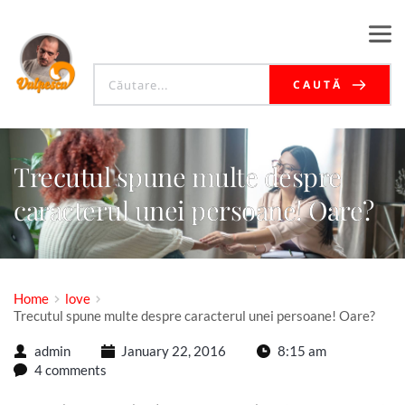
CAUTĂ
Trecutul spune multe despre
caracterul unei persoane! Oare?
Home
love
Trecutul spune multe despre caracterul unei persoane! Oare?
admin
January 22, 2016
8:15 am
4 comments