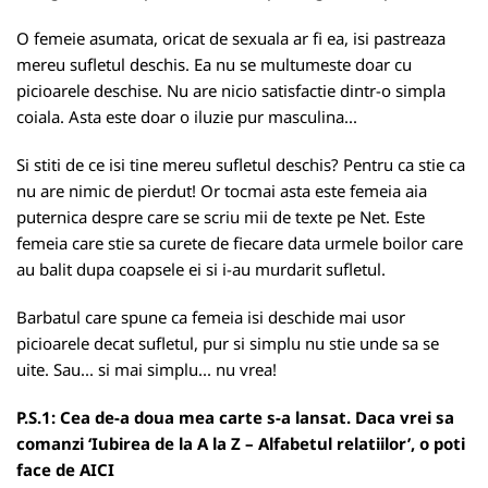
O femeie asumata, oricat de sexuala ar fi ea, isi pastreaza
mereu sufletul deschis. Ea nu se multumeste doar cu
picioarele deschise. Nu are nicio satisfactie dintr-o simpla
coiala. Asta este doar o iluzie pur masculina...
Si stiti de ce isi tine mereu sufletul deschis? Pentru ca stie ca
nu are nimic de pierdut! Or tocmai asta este femeia aia
puternica despre care se scriu mii de texte pe Net. Este
femeia care stie sa curete de fiecare data urmele boilor care
au balit dupa coapsele ei si i-au murdarit sufletul.
Barbatul care spune ca femeia isi deschide mai usor
picioarele decat sufletul, pur si simplu nu stie unde sa se
uite. Sau... si mai simplu... nu vrea!
P.S.1: Cea de-a doua mea carte s-a lansat. Daca vrei sa
comanzi ‘Iubirea de la A la Z – Alfabetul relatiilor’, o poti
face de
AICI