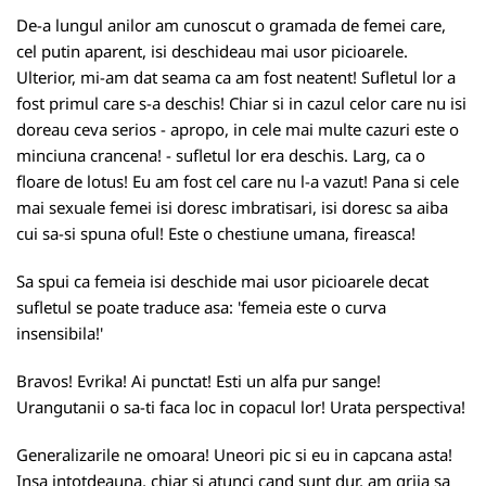
De-a lungul anilor am cunoscut o gramada de femei care,
cel putin aparent, isi deschideau mai usor picioarele.
Ulterior, mi-am dat seama ca am fost neatent! Sufletul lor a
fost primul care s-a deschis! Chiar si in cazul celor care nu isi
doreau ceva serios - apropo, in cele mai multe cazuri este o
minciuna crancena! - sufletul lor era deschis. Larg, ca o
floare de lotus! Eu am fost cel care nu l-a vazut! Pana si cele
mai sexuale femei isi doresc imbratisari, isi doresc sa aiba
cui sa-si spuna oful! Este o chestiune umana, fireasca!
Sa spui ca femeia isi deschide mai usor picioarele decat
sufletul se poate traduce asa: 'femeia este o curva
insensibila!'
Bravos! Evrika! Ai punctat! Esti un alfa pur sange!
Urangutanii o sa-ti faca loc in copacul lor! Urata perspectiva!
Generalizarile ne omoara! Uneori pic si eu in capcana asta!
Insa intotdeauna, chiar si atunci cand sunt dur, am grija sa