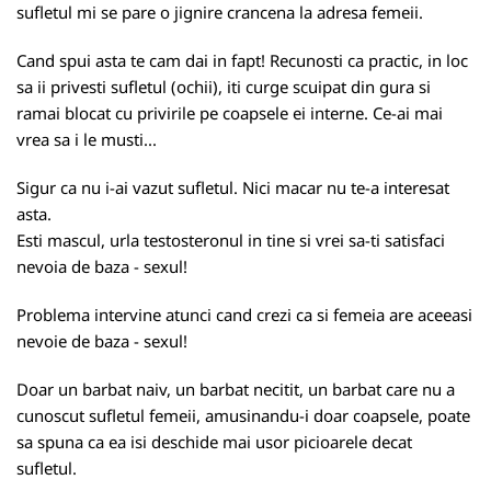
sufletul mi se pare o jignire crancena la adresa femeii.
Cand spui asta te cam dai in fapt! Recunosti ca practic, in loc
sa ii privesti sufletul (ochii), iti curge scuipat din gura si
ramai blocat cu privirile pe coapsele ei interne. Ce-ai mai
vrea sa i le musti...
Sigur ca nu i-ai vazut sufletul. Nici macar nu te-a interesat
asta.
Esti mascul, urla testosteronul in tine si vrei sa-ti satisfaci
nevoia de baza - sexul!
Problema intervine atunci cand crezi ca si femeia are aceeasi
nevoie de baza - sexul!
Doar un barbat naiv,
un barbat
necitit, un barbat care nu a
cunoscut sufletul femeii, amusinandu-i doar coapsele, poate
sa spuna ca ea isi deschide mai usor picioarele decat
sufletul.