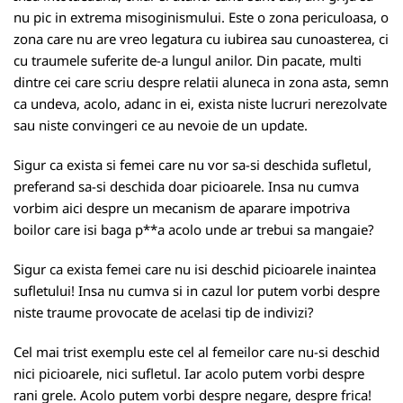
nu pic in extrema misoginismului. Este o zona periculoasa, o
zona care nu are vreo legatura cu iubirea sau cunoasterea, ci
cu traumele suferite de-a lungul anilor. Din pacate, multi
dintre cei care scriu despre relatii aluneca in zona asta, semn
ca undeva, acolo, adanc in ei, exista niste lucruri nerezolvate
sau niste convingeri ce au nevoie de un update.
Sigur ca exista si femei care nu vor sa-si deschida sufletul,
preferand sa-si deschida doar picioarele. Insa nu cumva
vorbim aici despre un mecanism de aparare impotriva
boilor care isi baga p**a acolo unde ar trebui sa mangaie?
Sigur ca exista femei care nu isi deschid picioarele inaintea
sufletului! Insa nu cumva si in cazul lor putem vorbi despre
niste traume provocate de acelasi tip de indivizi?
Cel mai trist exemplu este cel al femeilor care nu-si deschid
nici picioarele, nici sufletul. Iar acolo putem vorbi despre
rani grele. Acolo putem vorbi despre negare, despre frica!