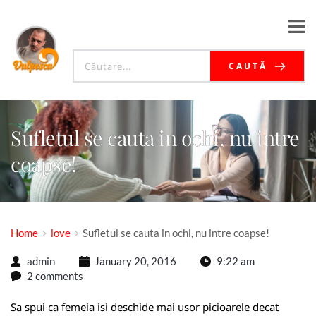
CAUTĂ
Sufletul se cauta in ochi, nu intre
coapse!
Home
love
Sufletul se cauta in ochi, nu intre coapse!
admin
January 20, 2016
9:22 am
2 comments
Sa spui ca femeia isi deschide mai usor picioarele decat