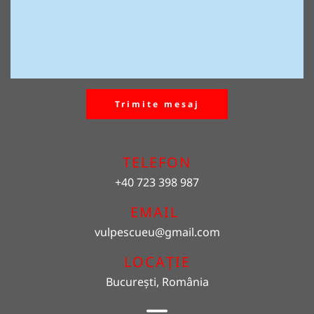
Trimite mesaj
TELEFON
+40 723 398 987
EMAIL 
vulpescueu
@gmail.com
LOCAȚIE
București, România