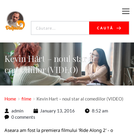
CAUTĂ
Kevin Hart – noul star al
comediilor (VIDEO)
Home
filme
Kevin Hart – noul star al comediilor (VIDEO)
admin
January 13, 2016
8:52 am
0 comments
Aseara am fost la premiera filmului 'Ride Along 2' - o