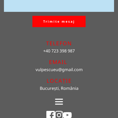
Trimite mesaj
TELEFON
+40 723 398 987
EMAIL 
vulpescueu
@gmail.com
LOCAȚIE
București, România