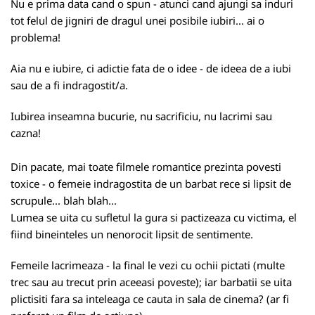
Nu e prima data cand o spun - atunci cand ajungi sa induri
tot felul de jigniri de dragul unei posibile iubiri... ai o
problema!
Aia nu e iubire, ci adictie fata de o idee - de ideea de a iubi
sau de a fi indragostit/a.
Iubirea inseamna bucurie, nu sacrificiu, nu lacrimi sau
cazna!
Din pacate, mai toate filmele romantice prezinta povesti
toxice - o femeie indragostita de un barbat rece si lipsit de
scrupule... blah blah...
Lumea se uita cu sufletul la gura si pactizeaza cu victima, el
fiind bineinteles un nenorocit lipsit de sentimente.
Femeile lacrimeaza - la final le vezi cu ochii pictati (multe
trec sau au trecut prin aceeasi poveste); iar barbatii se uita
plictisiti fara sa inteleaga ce cauta in sala de cinema? (ar fi