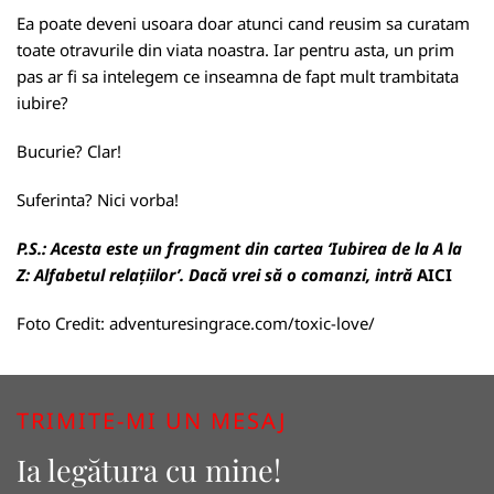
Ea poate deveni usoara doar atunci cand reusim sa curatam
toate otravurile din viata noastra. Iar pentru asta, un prim
pas ar fi sa intelegem ce inseamna de fapt mult trambitata
iubire?
Bucurie? Clar!
Suferinta? Nici vorba!
P.S.:
Acesta este un fragment din cartea ‘Iubirea de la A la
Z: Alfabetul relațiilor’. Dacă vrei să o comanzi, intră
AICI
Foto Credit:
adventuresingrace.com/toxic-love/
TRIMITE-MI UN MESAJ
Ia legătura cu mine!