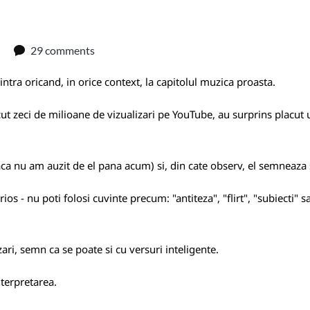
29 comments
ntra oricand, in orice context, la capitolul muzica proasta.
facut zeci de milioane de vizualizari pe YouTube, au surprins placu
a nu am auzit de el pana acum) si, din cate observ, el semneaza s
erios - nu poti folosi cuvinte precum: "antiteza", "flirt", "subiecti" 
zari, semn ca se poate si cu versuri inteligente.
nterpretarea.