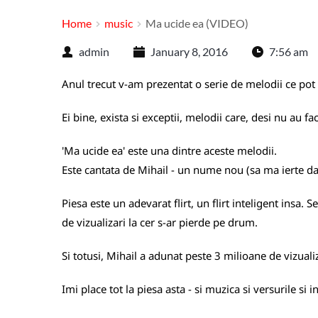
Home
music
Ma ucide ea (VIDEO)
admin
January 8, 2016
7:56 am
Anul trecut v-am prezentat o serie de melodii ce pot i
Ei bine, exista si exceptii, melodii care, desi nu au 
'Ma ucide ea' este una dintre aceste melodii.
Este cantata de Mihail - un nume nou (sa ma ierte dac
Piesa este un adevarat flirt, un flirt inteligent insa. S
de vizualizari la cer s-ar pierde pe drum.
Si totusi, Mihail a adunat peste 3 milioane de vizuali
Imi place tot la piesa asta - si muzica si versurile si i