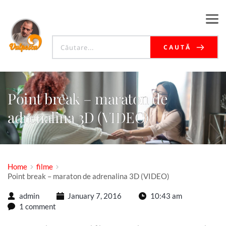
CAUTĂ
Point break – maraton de
adrenalina 3D (VIDEO)
Home
filme
Point break – maraton de adrenalina 3D (VIDEO)
admin
January 7, 2016
10:43 am
1 comment