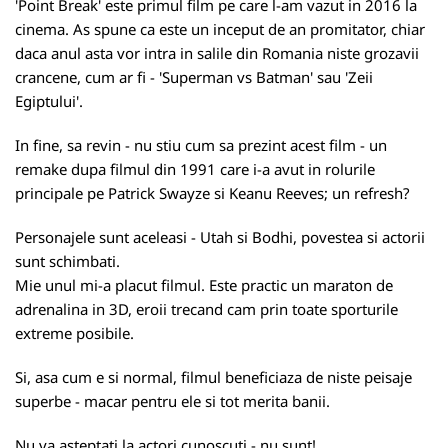
'Point Break' este primul film pe care l-am vazut in 2016 la
cinema. As spune ca este un inceput de an promitator, chiar
daca anul asta vor intra in salile din Romania niste grozavii
crancene, cum ar fi - 'Superman vs Batman' sau 'Zeii
Egiptului'.
In fine, sa revin - nu stiu cum sa prezint acest film - un
remake dupa filmul din 1991 care i-a avut in rolurile
principale pe Patrick Swayze si Keanu Reeves; un refresh?
Personajele sunt aceleasi - Utah si Bodhi, povestea si actorii
sunt schimbati.
Mie unul mi-a placut filmul. Este practic un maraton de
adrenalina in 3D, eroii trecand cam prin toate sporturile
extreme posibile.
Si, asa cum e si normal, filmul beneficiaza de niste peisaje
superbe - macar pentru ele si tot merita banii.
Nu va asteptati la actori cunoscuti - nu sunt!