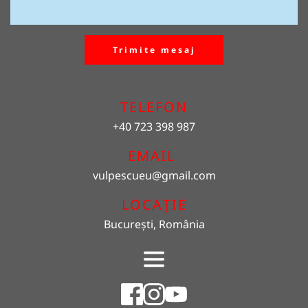
Trimite mesaj
TELEFON
+40 723 398 987
EMAIL 
vulpescueu
@gmail.com
LOCAȚIE
București, România