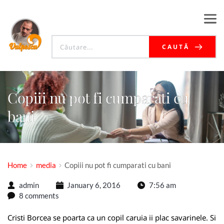
CAUTĂ
Copiii nu pot fi cumparati cu
bani
Home
media
Copiii nu pot fi cumparati cu bani
admin
January 6, 2016
7:56 am
8 comments
Cristi Borcea se poarta ca un copil caruia ii plac savarinele. Si