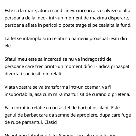
Este ca la mare, atunci cand cineva incearca sa salveze o alta
persoana de la inec - intr-un moment de maxima disperare,
persoana aflata in pericol o poate trage si pe cealalta la fund.
La fel se intampla si in relatii cu oamenii proaspat iesiti din
ele.
Sfatul meu este sa incercati sa nu va indragostiti de
persoane care trec printr-un moment dificil - adica proaspat
divortati sau iesiti din relatii.
Viata voastra se va transforma intr-un cosmar, va fi
insuportabila, asa cum mi-a marturisit de curand o prietena.
Ea a intrat in relatie cu un astfel de barbat oscilant. Este
genul de barbat care da semne de apropiere, dupa care fuge
de rupe pamantul. Clasic!
Nehotarare! Ambiguitate! Semne clare ale doliului inca