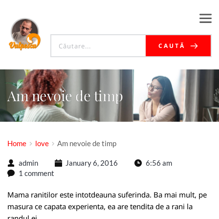
CAUTĂ
Am nevoie de timp
Home
love
Am nevoie de timp
admin
January 6, 2016
6:56 am
1 comment
Mama ranitilor este intotdeauna suferinda. Ba mai mult, pe
masura ce capata experienta, ea are tendita de a rani la
randul ei.