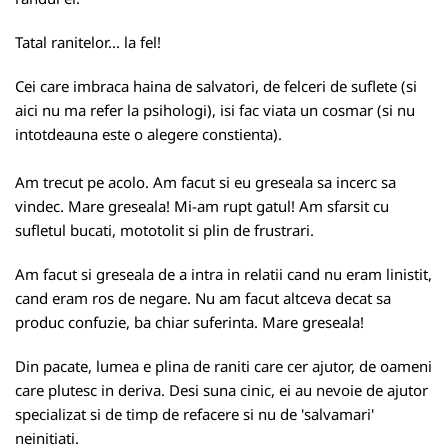
Tatal ranitelor... la fel!
Cei care imbraca haina de salvatori, de felceri de suflete (si
aici nu ma refer la psihologi), isi fac viata un cosmar (si nu
intotdeauna este o alegere constienta).
Am trecut pe acolo. Am facut si eu greseala sa incerc sa
vindec. Mare greseala! Mi-am rupt gatul! Am sfarsit cu
sufletul bucati, mototolit si plin de frustrari.
Am facut si greseala de a intra in relatii cand nu eram linistit,
cand eram ros de negare. Nu am facut altceva decat sa
produc confuzie, ba chiar suferinta. Mare greseala!
Din pacate, lumea e plina de raniti care cer ajutor, de oameni
care plutesc in deriva. Desi suna cinic, ei au nevoie de ajutor
specializat si de timp de refacere si nu de 'salvamari'
neinitiati.