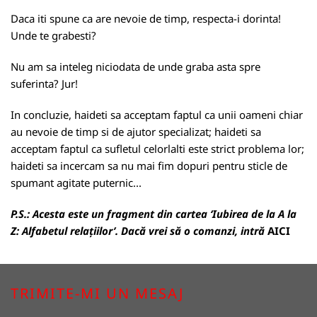
Daca iti spune ca are nevoie de timp, respecta-i dorinta!
Unde te grabesti?
Nu am sa inteleg niciodata de unde graba asta spre
suferinta? Jur!
In concluzie, haideti sa acceptam faptul ca unii oameni chiar
au nevoie de timp si de ajutor specializat; haideti sa
acceptam faptul ca sufletul celorlalti este strict problema lor;
haideti sa incercam sa nu mai fim dopuri pentru sticle de
spumant agitate puternic...
P.S.:
Acesta este un fragment din cartea ‘Iubirea de la A la
Z: Alfabetul relațiilor’. Dacă vrei să o comanzi, intră
AICI
TRIMITE-MI UN MESAJ