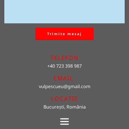
Trimite mesaj
TELEFON
+40 723 398 987
EMAIL 
vulpescueu
@gmail.com
LOCAȚIE
București, România