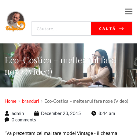
CAUTĂ
Eco-Costica – melteanul fara
noxe (Video)
Home
branduri
Eco-Costica – melteanul fara noxe (Video)
admin
December 23, 2015
8:44 am
0 comments
"Va prezentam cel mai tare model Vintage - il cheama