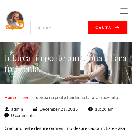
CAUTĂ
Iubirea nu poate functiona la fara
frecventa!
Home
love
Iubirea nu poate functiona la fara frecventa!
admin
December 21, 2015
10:28 am
0 comments
Craciunul este despre oameni, nu despre cadouri. Este - asa