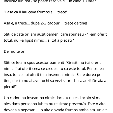
inclusiv iubirea - se poate rezolva cu un cadou. Oare?
"Lasa ca ii iau ceva frumos si ii trece"!
Asa e, ii trece... dupa 2-3 cadouri ii trece de tine!
Stiti de cate ori am auzit oameni care spuneau - "i-am oferit
totul, nu i-a lipsit nimic... si tot a plecat?"
De multe ori!
Stiti ce le-am spus acestor oameni? "Gresit, nu i-ai oferit
nimic. I-ai oferit ceea ce credeai tu ca este totul. Pentru ea
insa, tot ce i-ai oferit tu a insemnat nimic. Ea te dorea pe
tine, dar tu nu ai avut ochi sa vezi si urechi sa auzi! De aia a
plecat!"
Un cadou nu inseamna nimic daca tu nu esti acolo si mai
ales daca persoana iubita nu te simte prezent/a. Este o alta
dovada a nepasarii... o alta dovada frumos ambalata, un alt