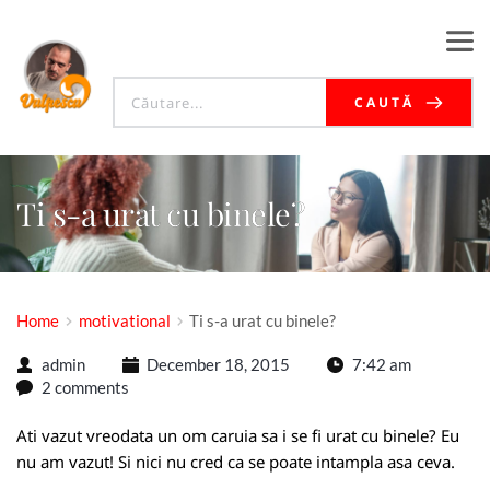
CAUTĂ
Ti s-a urat cu binele?
Home
motivational
Ti s-a urat cu binele?
admin
December 18, 2015
7:42 am
2 comments
Ati vazut vreodata un om caruia sa i se fi urat cu binele? Eu
nu am vazut! Si nici nu cred ca se poate intampla asa ceva.