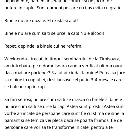
dependente, oameni insetati de control si de jocuri de
putere in cuplu. Sunt oameni pe care eu i-as evita cu gratie.
Binele nu are dozaje. El exista si atat!
Binele nu are cum sa ti se urce la cap! Nu e alcool!
Repet, depinde la binele cui ne referim.
Week-end-ul trecut, in timpul seminarului de la Timisoara,
am intrebat-o pe o domnisoara cand a verificat ultima oara
daca mai are partener? S-a uitat ciudat la mine! Putea sa jure
ca e bine in cuplul ei, desi lansase cel putin 3-4 mesaje care
se bateau cap in cap.
Sa fim seriosi, nu are cum sa ti se urasca cu binele si binele
nu are cum sa ti se urce la cap. Astea sunt prostii! Astea sunt
vorbe aruncate de persoane care sunt fie cu stima de sine la
pamant si se tem ca vei pleca daca se poarta frumos, fie de
persoane care vor sa te transforme in catel pentru a te