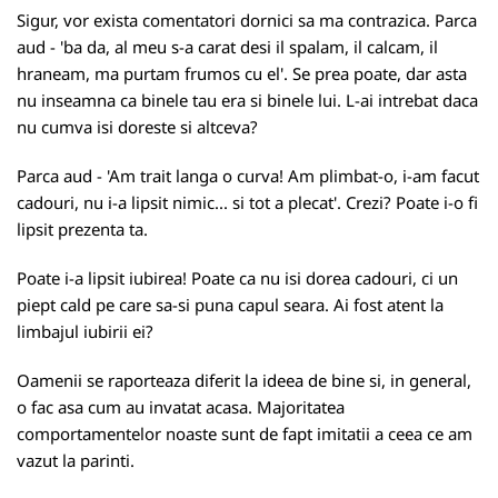
Sigur, vor exista comentatori dornici sa ma contrazica. Parca
aud - 'ba da, al meu s-a carat desi il spalam, il calcam, il
hraneam, ma purtam frumos cu el'. Se prea poate, dar asta
nu inseamna ca binele tau era si binele lui. L-ai intrebat daca
nu cumva isi doreste si altceva?
Parca aud - 'Am trait langa o curva! Am plimbat-o, i-am facut
cadouri, nu i-a lipsit nimic... si tot a plecat'. Crezi? Poate i-o fi
lipsit prezenta ta.
Poate i-a lipsit iubirea! Poate ca nu isi dorea cadouri, ci un
piept cald pe care sa-si puna capul seara. Ai fost atent la
limbajul iubirii ei?
Oamenii se raporteaza diferit la ideea de bine si, in general,
o fac asa cum au invatat acasa. Majoritatea
comportamentelor noaste sunt de fapt imitatii a ceea ce am
vazut la parinti.