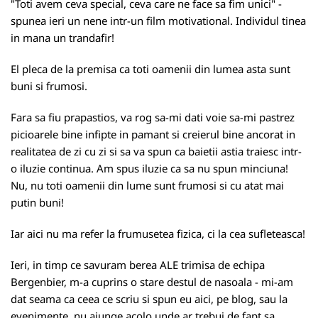
"Toti avem ceva special, ceva care ne face sa fim unici" -
spunea ieri un nene intr-un film motivational. Individul tinea
in mana un trandafir!
El pleca de la premisa ca toti oamenii din lumea asta sunt
buni si frumosi.
Fara sa fiu prapastios, va rog sa-mi dati voie sa-mi pastrez
picioarele bine infipte in pamant si creierul bine ancorat in
realitatea de zi cu zi si sa va spun ca baietii astia traiesc intr-
o iluzie continua. Am spus iluzie ca sa nu spun minciuna!
Nu, nu toti oamenii din lume sunt frumosi si cu atat mai
putin buni!
Iar aici nu ma refer la frumusetea fizica, ci la cea sufleteasca!
Ieri, in timp ce savuram berea ALE trimisa de echipa
Bergenbier, m-a cuprins o stare destul de nasoala - mi-am
dat seama ca ceea ce scriu si spun eu aici, pe blog, sau la
evenimente, nu ajunge acolo unde ar trebui de fapt sa