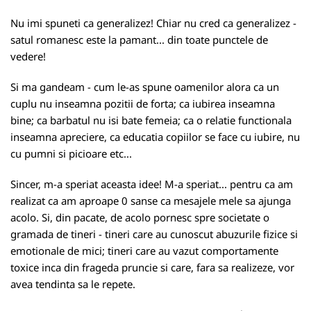
Nu imi spuneti ca generalizez! Chiar nu cred ca generalizez -
satul romanesc este la pamant... din toate punctele de
vedere!
Si ma gandeam - cum le-as spune oamenilor alora ca un
cuplu nu inseamna pozitii de forta; ca iubirea inseamna
bine; ca barbatul nu isi bate femeia; ca o relatie functionala
inseamna apreciere, ca educatia copiilor se face cu iubire, nu
cu pumni si picioare etc...
Sincer, m-a speriat aceasta idee! M-a speriat... pentru ca am
realizat ca am aproape 0 sanse ca mesajele mele sa ajunga
acolo. Si, din pacate, de acolo pornesc spre societate o
gramada de tineri - tineri care au cunoscut abuzurile fizice si
emotionale de mici; tineri care au vazut comportamente
toxice inca din frageda pruncie si care, fara sa realizeze, vor
avea tendinta sa le repete.