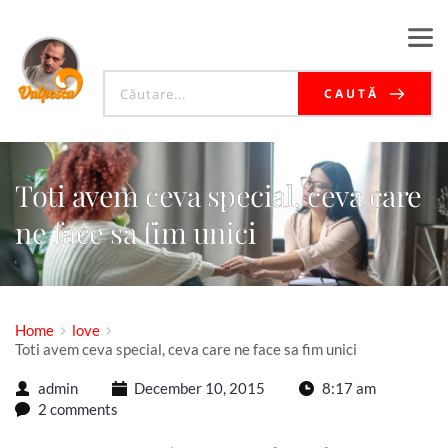
CAUTĂ
Toti avem ceva special, ceva care
ne face sa fim unici
Home
love
Toti avem ceva special, ceva care ne face sa fim unici
admin
December 10, 2015
8:17 am
2 comments