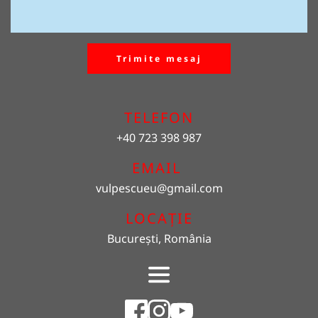
Trimite mesaj
TELEFON
+40 723 398 987
EMAIL 
vulpescueu
@gmail.com
LOCAȚIE
București, România