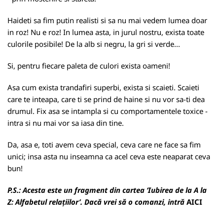
Haideti sa fim putin realisti si sa nu mai vedem lumea doar
in roz! Nu e roz! In lumea asta, in jurul nostru, exista toate
culorile posibile! De la alb si negru, la gri si verde...
Si, pentru fiecare paleta de culori exista oameni!
Asa cum exista trandafiri superbi, exista si scaieti. Scaieti
care te inteapa, care ti se prind de haine si nu vor sa-ti dea
drumul. Fix asa se intampla si cu comportamentele toxice -
intra si nu mai vor sa iasa din tine.
Da, asa e, toti avem ceva special, ceva care ne face sa fim
unici; insa asta nu inseamna ca acel ceva este neaparat ceva
bun!
P.S.:
Acesta este un fragment din cartea ‘Iubirea de la A la
Z: Alfabetul relațiilor’. Dacă vrei să o comanzi, intră
AICI