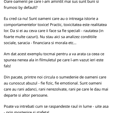
Oare oamenii pe care i-am amintit mai sus sunt buni si
frumosi by default?
Eu cred ca nu! Sunt oameni care au o intreaga istorie a
comportamentelor toxice! Practic, toxicitatea este realitatea
lor. Da si ei au ceva care ii face sa fie speciali - rautatea (in
foarte multe cazuri). Nu stau aici sa analizez conditiile
sociale, saracia - financiara si morala etc...
Am dat acest exemplu tocmai pentru a va arata ca ceea ce
spunea nenea ala in filmuletul pe care l-am vazut ieri este
fals!
Din pacate, printre noi circula o sumedenie de oameni care
au cunoscut abuzul - fie fizic, fie emotional. Sunt oameni
care au rani adanci, rani nerezolvate, rani pe care le dau mai
departe si altor persoane.
Poate va intrebati cum se raspandeste raul in lume - uite asa
- prin mostenire si stafeta!