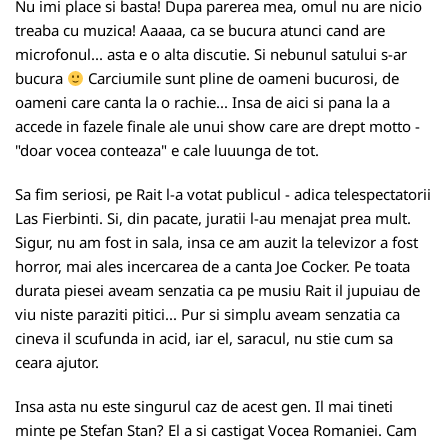
Nu imi place si basta! Dupa parerea mea, omul nu are nicio
treaba cu muzica! Aaaaa, ca se bucura atunci cand are
microfonul... asta e o alta discutie. Si nebunul satului s-ar
bucura
Carciumile sunt pline de oameni bucurosi, de
oameni care canta la o rachie... Insa de aici si pana la a
accede in fazele finale ale unui show care are drept motto -
"doar vocea conteaza" e cale luuunga de tot.
Sa fim seriosi, pe Rait l-a votat publicul - adica telespectatorii
Las Fierbinti. Si, din pacate, juratii l-au menajat prea mult.
Sigur, nu am fost in sala, insa ce am auzit la televizor a fost
horror, mai ales incercarea de a canta Joe Cocker. Pe toata
durata piesei aveam senzatia ca pe musiu Rait il jupuiau de
viu niste paraziti pitici... Pur si simplu aveam senzatia ca
cineva il scufunda in acid, iar el, saracul, nu stie cum sa
ceara ajutor.
Insa asta nu este singurul caz de acest gen. Il mai tineti
minte pe Stefan Stan? El a si castigat Vocea Romaniei. Cam