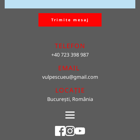
Trimite mesaj
TELEFON
+40 723 398 987
EMAIL 
vulpescueu
@gmail.com
LOCAȚIE
București, România