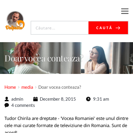
CAUTĂ
Doar vocea conteaza?
Home
media
Doar vocea conteaza?
admin
December 8, 2015
9:31 am
4 comments
Tudor Chirila are dreptate - 'Vocea Romaniei' este unul dintre
cele mai curate formate de televiziune din Romania. Sunt de
acord!